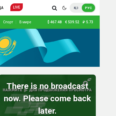
LIVE
ДА
ҚАЗ
РУС
Спорт
В мире
$
467.48
€
539.52
₽
5.73