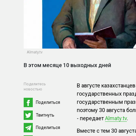
Almaty.tv
В этом месяце 10 выходных дней
Поделитесь
В августе казахстанце
новостью
государственных праз
государственным празд
Поделиться
поэтому 30 августа бо
Твитнуть
- передает
Almaty.tv
.
Поделиться
Вместе с тем 30 август