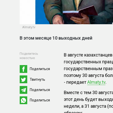
Almaty.tv
В этом месяце 10 выходных дней
Поделитесь
В августе казахстанце
новостью
государственных праз
государственным празд
Поделиться
поэтому 30 августа бо
Твитнуть
- передает
Almaty.tv
.
Поделиться
Вместе с тем 30 август
этот день будет выхо
Поделиться
недели, а 31 августа (
образом: