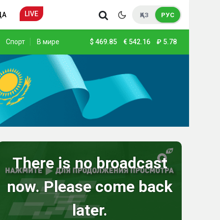
LIVE
ДА
ҚАЗ
РУС
Спорт
В мире
$
469.85
€
542.16
₽
5.78