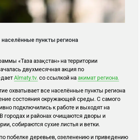
 населённые пункты региона
раммы «Таза Қазақстан» на территории
началась двухмесячная акция по
редает
Almaty.tv.
со ссылкой на
акимат региона.
ие охватывает все населённые пункты региона
шение состояния окружающей среды. С самого
тивно подключились к работе и выходят на
В городах и районах очищаются дворы и
ии, собираются сухие листья и ветки.
 по побелке деревьев, озеленению и приведению