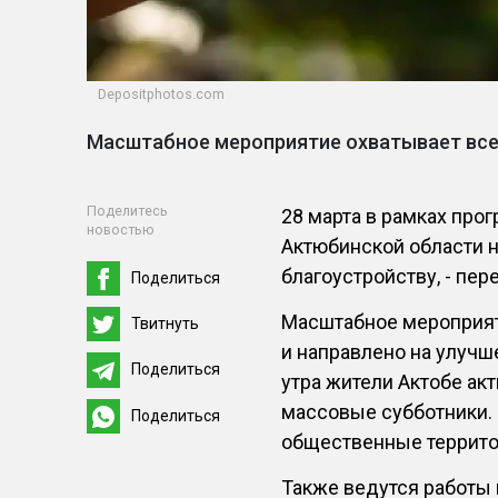
Depositphotos.com
Масштабное мероприятие охватывает все
Поделитесь
28 марта в рамках прог
новостью
Актюбинской области 
благоустройству, - пе
Поделиться
Масштабное мероприят
Твитнуть
и направлено на улуч
Поделиться
утра жители Актобе ак
массовые субботники. 
Поделиться
общественные территор
Также ведутся работы