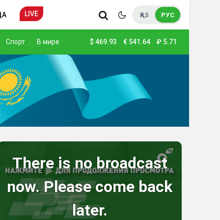
LIVE
ДА
ҚАЗ
РУС
Спорт
В мире
$
469.93
€
541.64
₽
5.71