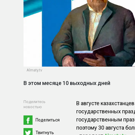
Almaty.tv
В этом месяце 10 выходных дней
Поделитесь
В августе казахстанце
новостью
государственных праз
государственным празд
Поделиться
поэтому 30 августа бо
Твитнуть