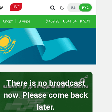
LIVE
ДА
ҚАЗ
РУС
Спорт
В мире
$
469.93
€
541.64
₽
5.71