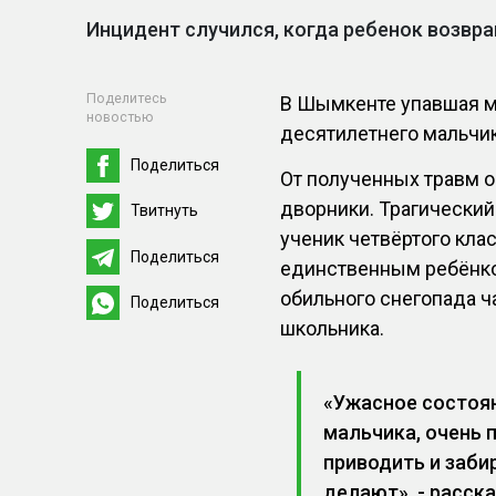
Инцидент случился, когда ребенок возвр
Поделитесь
В Шымкенте упавшая м
новостью
десятилетнего мальчик
Поделиться
От полученных травм о
дворники. Трагический
Твитнуть
ученик четвёртого кла
Поделиться
единственным ребёнко
обильного снегопада ч
Поделиться
школьника.
«Ужасное состояни
мальчика, очень 
приводить и забир
делают», - расск