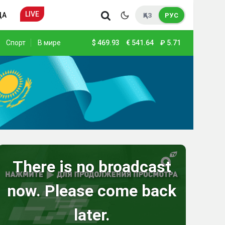
LIVE
ДА
ҚАЗ
РУС
Спорт
В мире
$
469.93
€
541.64
₽
5.71