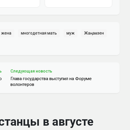
жена
многодетная мать
муж
Жаңаөзен
ь
Следующая новость
ю
Глава государства выступил на Форуме
волонтеров
станцы в августе