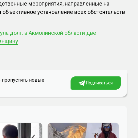
дственные мероприятия, направленные на
и объективное установление всех обстоятельств
ула долг: в Акмолинской области две
женщину
е пропустить новые
Подписаться