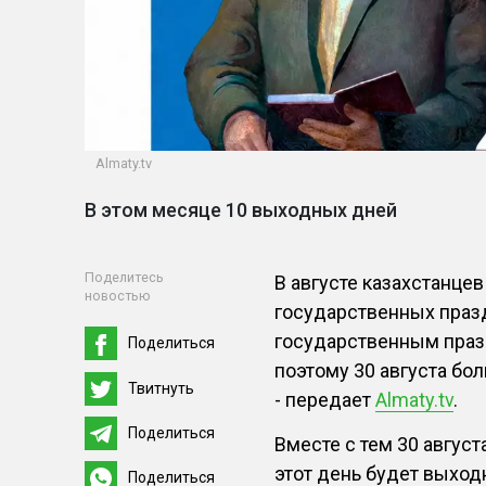
Almaty.tv
В этом месяце 10 выходных дней
Поделитесь
В августе казахстанце
новостью
государственных праз
государственным празд
Поделиться
поэтому 30 августа бо
Твитнуть
- передает
Almaty.tv
.
Поделиться
Вместе с тем 30 август
этот день будет выхо
Поделиться