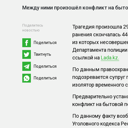
Между ними произошёл конфликт на быто
Поделитесь
Трагедия произошла 29
новостью
ранения скончалась 44
из которых несоверше
Поделиться
Департамента полиции 
Твитнуть
ссылкой на
Lada.kz.
Поделиться
По данным правоохран
подозревается супруг 
Поделиться
изолятор временного 
Предварительно устан
конфликт на бытовой п
По данному факту возб
Уголовного кодекса Ре