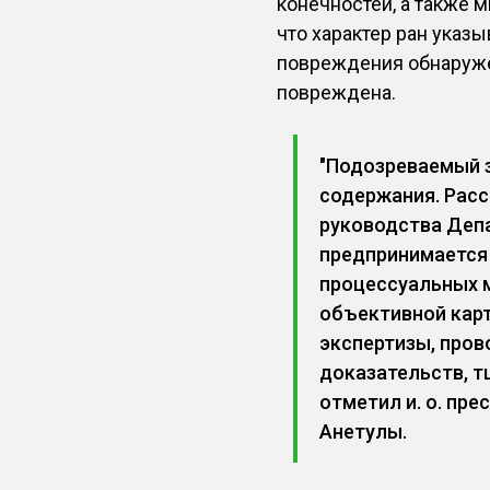
конечностей, а также 
что характер ран указ
повреждения обнаруже
повреждена.
"Подозреваемый з
содержания. Расс
руководства Депа
предпринимается
процессуальных м
объективной кар
экспертизы, пров
доказательств, т
отметил и. о. пр
Анетулы.