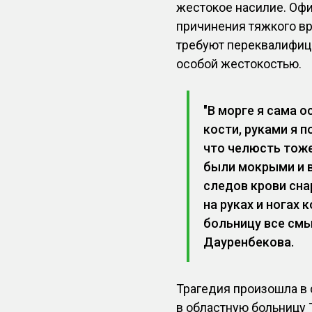
жестокое насилие. Оф
причинения тяжкого в
требуют переквалифици
особой жестокостью.
"В морге я сама 
кости, руками я 
что челюсть тоже
были мокрыми и в
следов крови сна
на руках и ногах 
больницу все смы
Дауренбекова.
Трагедия произошла в 
в областную больницу 