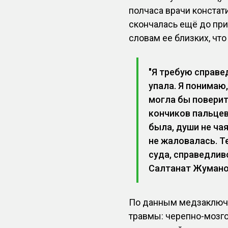
полчаса врачи констат
скончалась ещё до пр
словам ее близких, что
"Я требую справе
упала. Я понимаю
могла бы поверить
кончиков пальцев
была, души не ча
не жаловалась. Т
суда, справедлив
Салтанат Жумано
По данным медзаключе
травмы: черепно-мозго