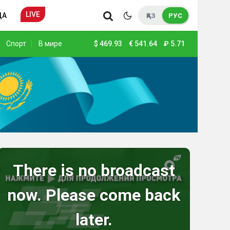
LIVE
ДА
ҚАЗ
РУС
Спорт
В мире
$
469.93
€
541.64
₽
5.71