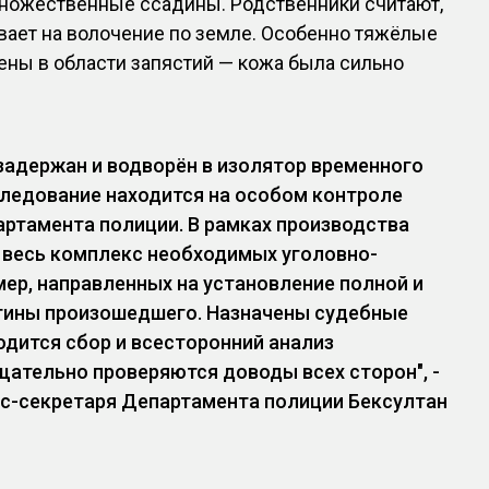
множественные ссадины. Родственники считают,
ывает на волочение по земле. Особенно тяжёлые
ны в области запястий — кожа была сильно
адержан и водворён в изолятор временного
ледование находится на особом контроле
ртамента полиции. В рамках производства
 весь комплекс необходимых уголовно-
ер, направленных на установление полной и
тины произошедшего. Назначены судебные
одится сбор и всесторонний анализ
щательно проверяются доводы всех сторон", -
есс-секретаря Департамента полиции Бексултан