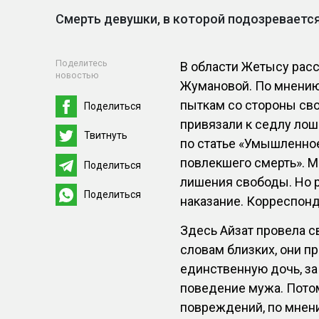
Смерть девушки, в которой подозреваетс
Поделитесь
В области Жетысу расс
новостью
Жумановой. По мнению
пыткам со стороны сво
Поделиться
привязали к седлу лош
Твитнуть
по статье «Умышленно
повлекшего смерть». М
Поделиться
лишения свободы. Но 
Поделиться
наказание. Корреспон
Здесь Айзат провела с
словам близких, они п
единственную дочь, за
поведение мужа. Потом
повреждений, по мнени