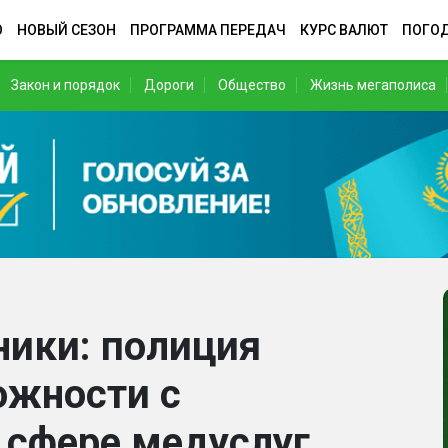
О
НОВЫЙ СЕЗОН
ПРОГРАММА ПЕРЕДАЧ
КУРС ВАЛЮТ
ПОГО
Закон и порядок
Дороги
Общество
Жизнь мегаполиса
ники: полиция
ожности с
 сфере медуслуг