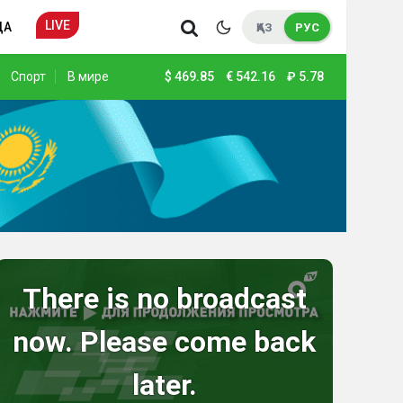
LIVE
ДА
ҚАЗ
РУС
Спорт
В мире
$
469.85
€
542.16
₽
5.78