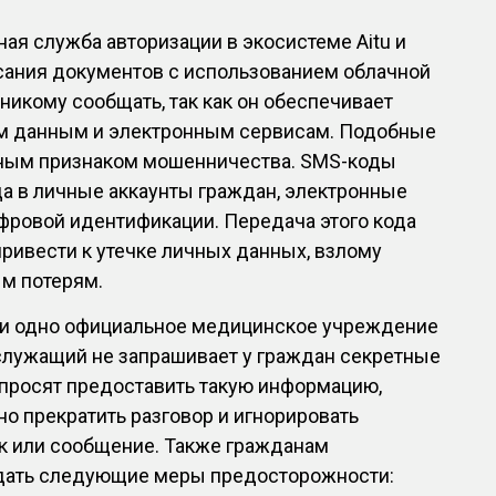
иная служба авторизации в экосистеме Aitu и
сания документов с использованием облачной
 никому сообщать, так как он обеспечивает
м данным и электронным сервисам. Подобные
ным признаком мошенничества. SMS-коды
а в личные аккаунты граждан, электронные
фровой идентификации. Передача этого кода
ривести к утечке личных данных, взлому
ым потерям.
 ни одно официальное медицинское учреждение
служащий не запрашивает у граждан секретные
 просят предоставить такую информацию,
 прекратить разговор и игнорировать
к или сообщение. Также гражданам
дать следующие меры предосторожности: