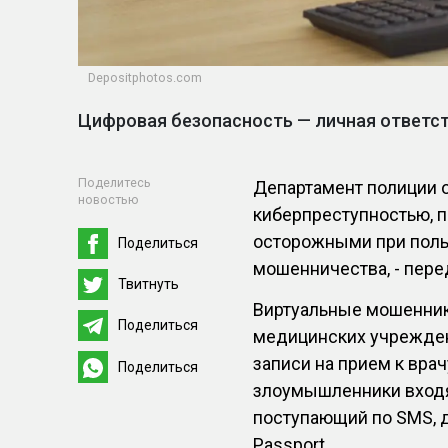
Depositphotos.com
Цифровая безопасность — личная ответс
Поделитесь
Департамент полиции о
новостью
киберпреступностью, 
осторожными при поль
Поделиться
мошенничества, - пер
Твитнуть
Виртуальные мошенник
Поделиться
медицинских учрежден
записи на прием к врач
Поделиться
злоумышленники входят
поступающий по SMS, д
Passport.