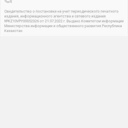
Свидетельство о постановке на учет периодического печатного
издания, информационного агентства и сетевого издания
№KZ10VPY00052326 от 21.07.2022 г. Выдано Комитетом информации
Министерства информации и общественного развития Республики
Казахстан.
© 2026 . Все права защищены
Телеканал
О канале
Контакты
Реклама
Мы в соцсетях
Информационная продукция данного сетевого ресурса
предназначена для лиц, достигших 18 лет и старше.