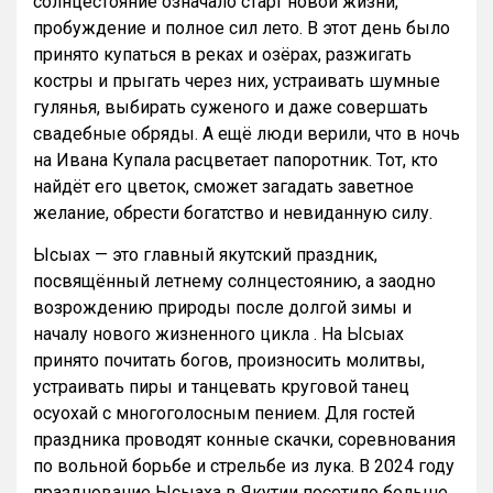
солнцестояние означало старт новой жизни,
пробуждение и полное сил лето. В этот день было
принято купаться в реках и озёрах, разжигать
костры и прыгать через них, устраивать шумные
гулянья, выбирать суженого и даже совершать
свадебные обряды. А ещё люди верили, что в ночь
на Ивана Купала расцветает папоротник. Тот, кто
найдёт его цветок, сможет загадать заветное
желание, обрести богатство и невиданную силу.
Ысыах — это главный якутский праздник,
посвящённый летнему солнцестоянию, а заодно
возрождению природы после долгой зимы и
началу нового жизненного цикла . На Ысыах
принято почитать богов, произносить молитвы,
устраивать пиры и танцевать круговой танец
осуохай с многоголосным пением. Для гостей
праздника проводят конные скачки, соревнования
по вольной борьбе и стрельбе из лука. В 2024 году
празднование Ысыаха в Якутии посетило больше