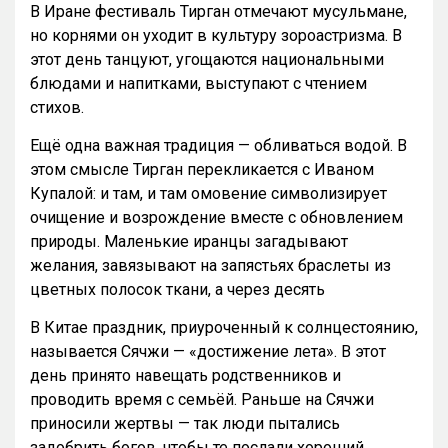
В Иране фестиваль Тирган отмечают мусульмане,
но корнями он уходит в культуру зороастризма. В
этот день танцуют, угощаются национальными
блюдами и напитками, выступают с чтением
стихов.
Ещё одна важная традиция — обливаться водой. В
этом смысле Тирган перекликается с Иваном
Купалой: и там, и там омовение символизирует
очищение и возрождение вместе с обновлением
природы. Маленькие иранцы загадывают
желания, завязывают на запястьях браслеты из
цветных полосок ткани, а через десять
В Китае праздник, приуроченный к солнцестоянию,
называется Сячжи — «достижение лета». В этот
день принято навещать родственников и
проводить время с семьёй. Раньше на Сячжи
приносили жертвы — так люди пытались
задобрить богов, чтобы те послали хороший