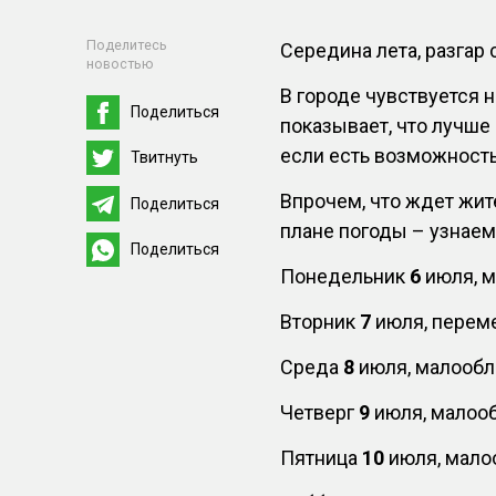
Поделитесь
Середина лета, разгар 
новостью
В городе чувствуется 
Поделиться
показывает, что лучше 
если есть возможность
Твитнуть
Впрочем, что ждет жит
Поделиться
плане погоды – узнаем
Поделиться
Понедельник
6
июля, м
Вторник
7
июля, переме
Среда
8
июля, малообла
Четверг
9
июля, малооб
Пятница
10
июля, малоо