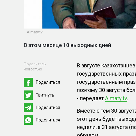
Almaty.tv
В этом месяце 10 выходных дней
Поделитесь
В августе казахстанце
новостью
государственных праз
государственным празд
Поделиться
поэтому 30 августа бо
Твитнуть
- передает
Almaty.tv
.
Поделиться
Вместе с тем 30 август
этот день будет выхо
Поделиться
недели, а 31 августа (
образом: