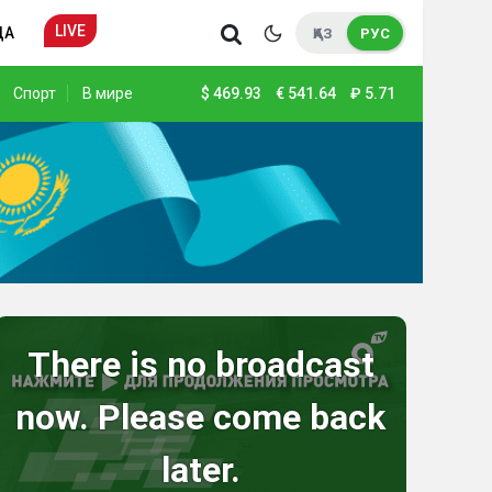
LIVE
ДА
ҚАЗ
РУС
Спорт
В мире
$
469.93
€
541.64
₽
5.71