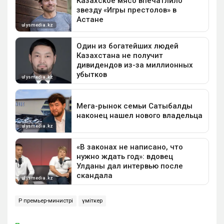
ҚР премьер-министрі
үміткер