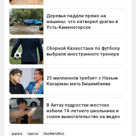
дорога
трасса
КазАвтоЖол