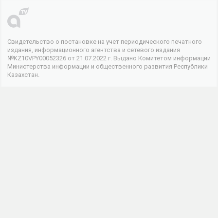
Свидетельство о постановке на учет периодического печатного
издания, информационного агентства и сетевого издания
№KZ10VPY00052326 от 21.07.2022 г. Выдано Комитетом информации
Министерства информации и общественного развития Республики
Казахстан.
© 2026 . Все права защищены
Телеканал
О канале
Контакты
Реклама
Мы в соцсетях
Информационная продукция данного сетевого ресурса
предназначена для лиц, достигших 18 лет и старше.