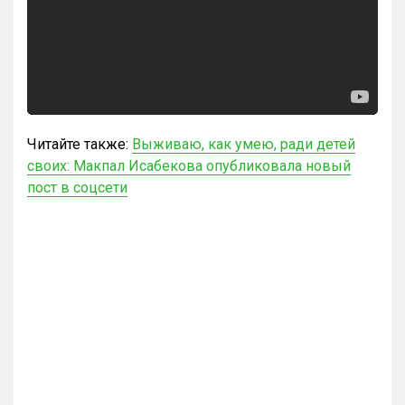
Читайте также:
Выживаю, как умею, ради детей
своих: Макпал Исабекова опубликовала новый
пост в соцсети