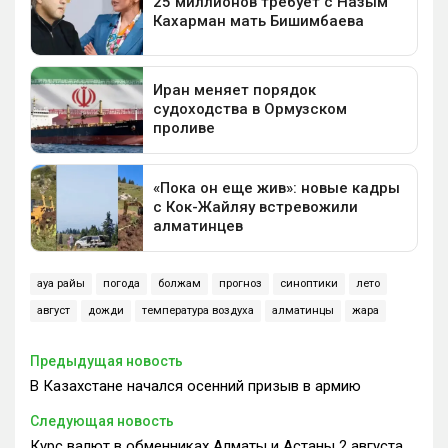
ауа райы
погода
болжам
прогноз
синоптики
лето
август
дожди
температура воздуха
алматинцы
жара
Предыдущая новость
В Казахстане начался осенний призыв в армию
Следующая новость
Курс валют в обменниках Алматы и Астаны 2 августа