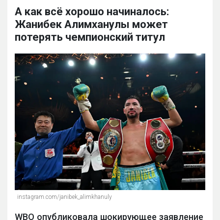
А как всё хорошо начиналось:
Жанибек Алимханулы может
потерять чемпионский титул
instagram.com/janibek_alimkhanuly
WBO опубликовала шокирующее заявление