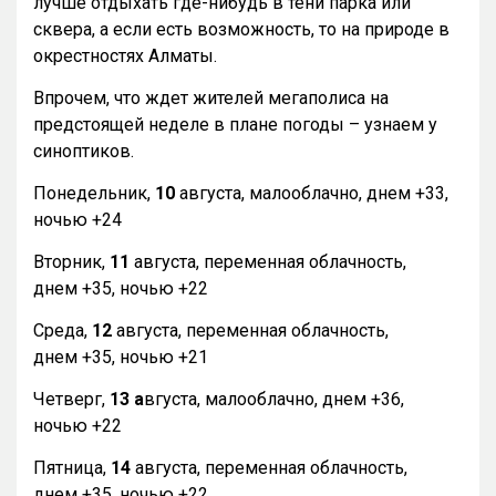
лучше отдыхать где-нибудь в тени парка или
сквера, а если есть возможность, то на природе в
окрестностях Алматы.
Впрочем, что ждет жителей мегаполиса на
предстоящей неделе в плане погоды – узнаем у
синоптиков.
Понедельник,
10
августа, малооблачно, днем +33,
ночью +24
Вторник,
11
августа, переменная облачность,
днем +35, ночью +22
Среда,
12
августа, переменная облачность,
днем +35, ночью +21
Четверг,
13 а
вгуста, малооблачно, днем +36,
ночью +22
Пятница,
14
августа, переменная облачность,
днем +35, ночью +22