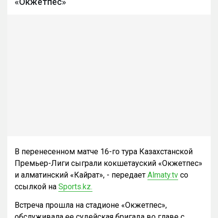
«Окжетпес»
В перенесенном матче 16-го тура Казахстанской
Премьер-Лиги сыграли кокшетауский «Окжетпес»
и алматинский «Кайрат», - передает
Almaty.tv
со
ссылкой на
Sports.kz.
Встреча прошла на стадионе «Окжетпес»,
обслуживала ее судейская бригада во главе с