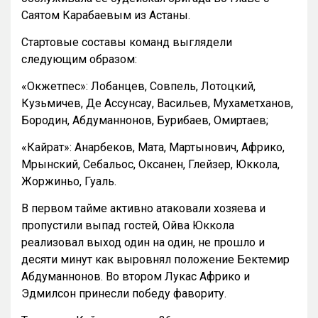
Саятом Карабаевым из Астаны.
Стартовые составы команд выглядели
следующим образом:
«Окжетпес»: Лобанцев, Совпель, Лотоцкий,
Кузьмичев, Де Ассунсау, Васильев, Мухаметханов,
Бородин, Абдуманнонов, Бурибаев, Омиртаев;
«Кайрат»: Анарбеков, Мата, Мартынович, Африко,
Mрынский, Себальос, Оксанен, Глейзер, Юккола,
Жоржиньо, Гуаль.
В первом тайме активно атаковали хозяева и
пропустили выпад гостей, Ойва Юккола
реализовал выход один на один, не прошло и
десяти минут как выровнял положение Бектемир
Абдуманнонов. Во втором Лукас Африко и
Эдмилсон принесли победу фавориту.