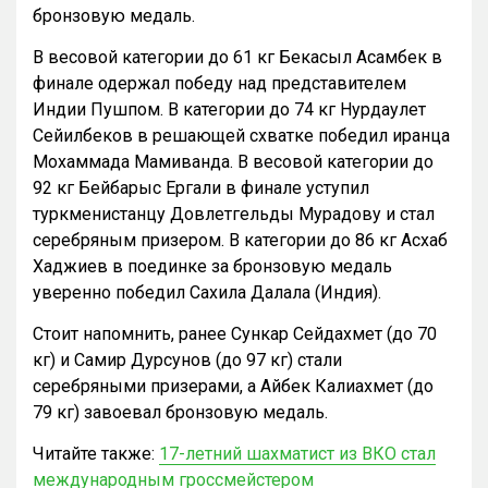
бронзовую медаль.
В весовой категории до 61 кг Бекасыл Асамбек в
финале одержал победу над представителем
Индии Пушпом. В категории до 74 кг Нурдаулет
Сейилбеков в решающей схватке победил иранца
Мохаммада Мамиванда. В весовой категории до
92 кг Бейбарыс Ергали в финале уступил
туркменистанцу Довлетгельды Мурадову и стал
серебряным призером. В категории до 86 кг Асхаб
Хаджиев в поединке за бронзовую медаль
уверенно победил Сахила Далала (Индия).
Стоит напомнить, ранее Сункар Сейдахмет (до 70
кг) и Самир Дурсунов (до 97 кг) стали
серебряными призерами, а Айбек Калиахмет (до
79 кг) завоевал бронзовую медаль.
Читайте также:
17-летний шахматист из ВКО стал
международным гроссмейстером