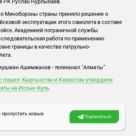
е РК Руслан Нурлыбаев.
тво Минобороны страны приняло решение о
сковой эксплуатации этого самолета в составе
ойск. Академией пограничной службы
сследовательская работа по применению
ане границы в качестве патрульно-
лета.
лкушжан Ашимжанов - телеканал "Алматы"
 пошел: Кыргызстан и Казахстан утвердили
маты на Иссык-Куль
е пропустить новые
Подписаться