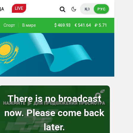
LIVE
ДА
ҚАЗ
РУС
Спорт
В мире
$
469.93
€
541.64
₽
5.71