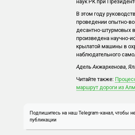
наук РК при Президент
В этом году руководс
проведении опытно-вой
десантно-штурмовых в
произведена научно-и
крылатой машины в охр
наблюдательного само
Адель Акжаркенова, Я
Читайте также:
Процесс
маршрут дороги из Ал
Подпишитесь на наш Telegram-канал, чтобы н
публикации