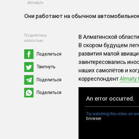
Almaty.tv
Они работают на обычном автомобильно
Поделитесь
В Алматинской области
новостью
В скором будущем лег
развития малой авиац
Поделиться
заинтересовались ино
Твитнуть
наших самолётов и ког
корреспондент
Almaty.t
Поделиться
Поделиться