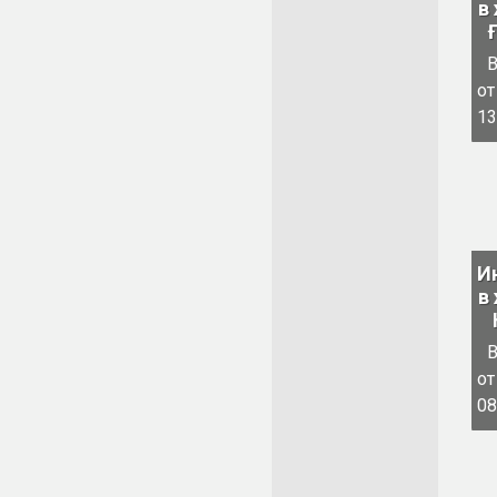
в
от
13
И
в
от
08