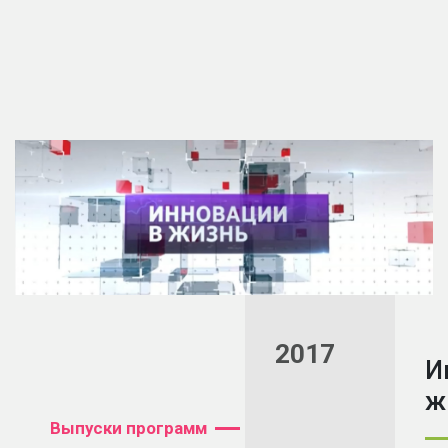
2017
И
ж
Выпуски программ