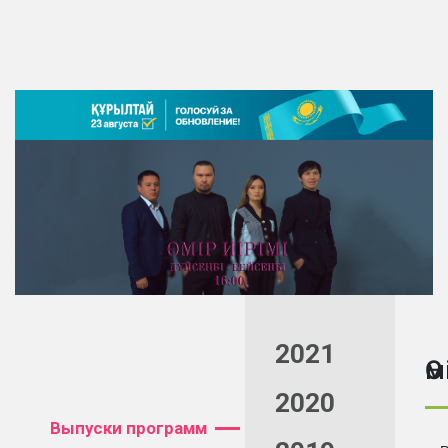
2021
Өм
2020
Выпуски программ