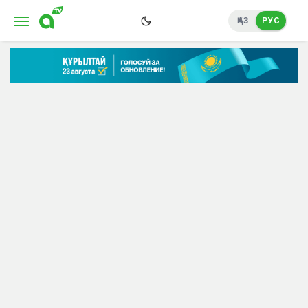
ҚАЗ
РУС