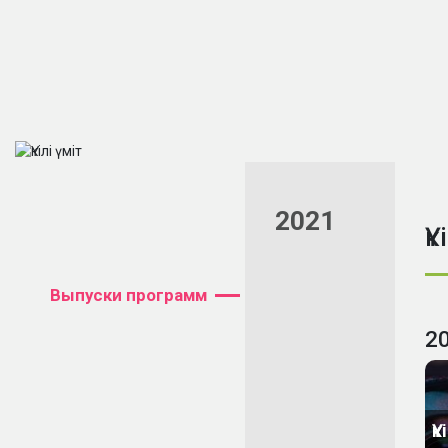
2021
Үк
Выпуски программ
2
Үк