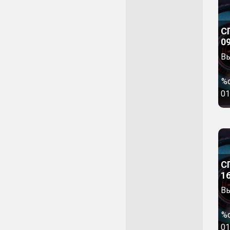
С
09
В
%
01
С
16
В
%
01