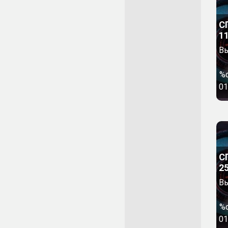
С
11
В
%
01
С
25
В
%
01