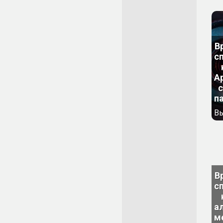
%
29
В
с
А
п
В
%
08
В
с
а
м