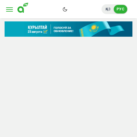
ҚАЗ
РУС