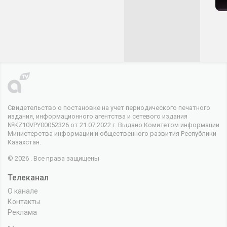
Свидетельство о постановке на учет периодического печатного
издания, информационного агентства и сетевого издания
№KZ10VPY00052326 от 21.07.2022 г. Выдано Комитетом информации
Министерства информации и общественного развития Республики
Казахстан.
© 2026 . Все права защищены
Телеканал
О канале
Контакты
Реклама