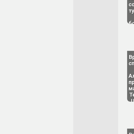
с
т
б
т
с
д
В
В
с
%
27
А
п
м
T
U
В
%