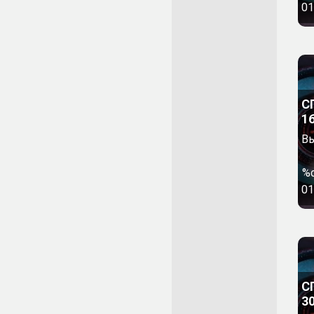
01
С
16
В
%
01
С
30