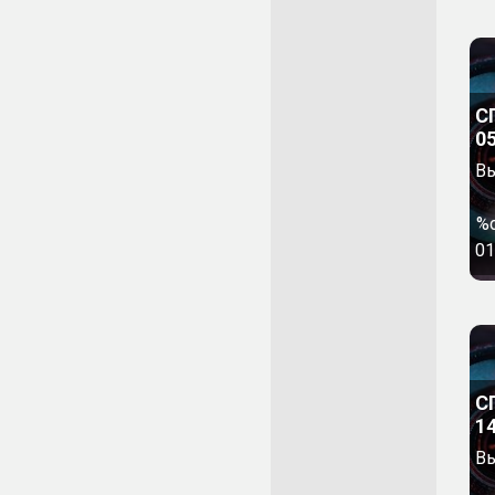
С
05
В
%
01
С
14
В