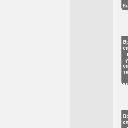
В
%
18
В
с
с
т
к
В
%
04
В
с