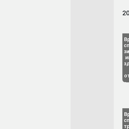
2
%
07
В
с
з
и
з
о
В
%
24
В
с
т