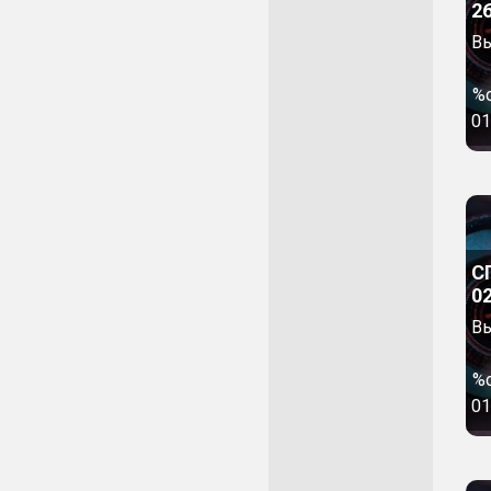
26
В
%
01
С
02
В
%
01