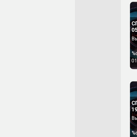
С
05
В
%
01
С
19
В
%