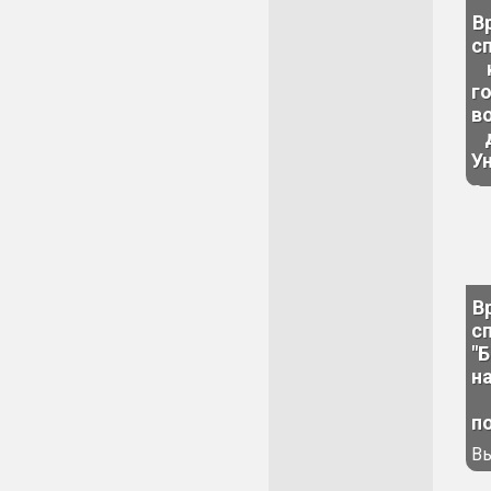
26
В
с
г
в
У
В
%
12
В
с
"
н
п
В