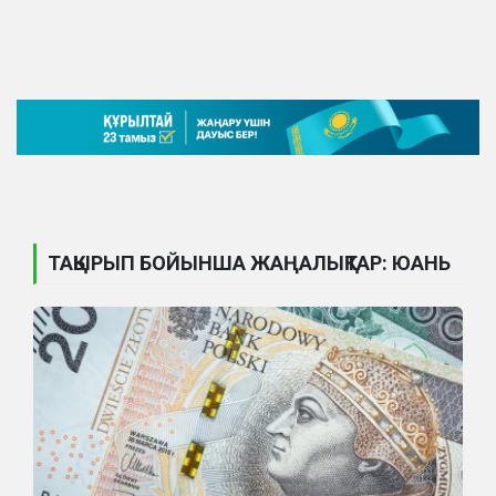
ТАҚЫРЫП БОЙЫНША ЖАҢАЛЫҚТАР: ЮАНЬ