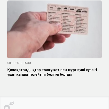
08.01.2019 15:30
Қазақстандықтар төлқұжат пен жүргізуші куәлігі
үшін қанша төлейтіні белгілі болды