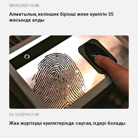
08.09.2020 16:08
Алматылық келіншек бірінші жеке куәлігін 35
жасында алды
23.10.2019 21:06
Жаңа жүргізуші куәліктерінде саусақ іздері болады