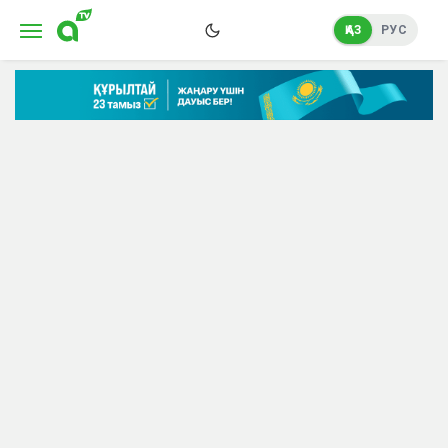
ҚАЗ
РУС