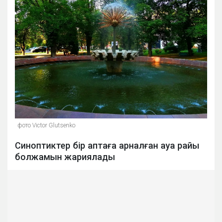
фото Victor Glutsenko
Синоптиктер бір аптаға арналған ауа райы
болжамын жариялады