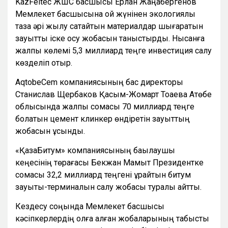
KazFeltec ЖШС басшысы Ерлан Жаңабергенов
Мемлекет басшысына қой жүнінен экологиялық
таза әрі жылу сақтайтын материалдар шығаратын
зауытты іске қосу жобасын таныстырды. Нысанға
жалпы көлемі 5,3 миллиард теңге инвестиция салу
көзделіп отыр.
AqtobeCem компаниясының бас директоры
Станислав Щербаков Қасым-Жомарт Тоқаевқа Ақтөбе
облысында жалпы сомасы 70 миллиард теңге
болатын цемент клинкер өндіретін зауыттың
жобасын ұсынды.
«ҚазақБитум» компаниясының бақылаушы
кеңесінің төрағасы Бекжан Мамыт Президентке
сомасы 32,2 миллиард теңгені құрайтын битум
зауыты-терминалын салу жобасы туралы айтты.
Кездесу соңында Мемлекет басшысы
кәсіпкерлердің қолға алған жобаларының табысты