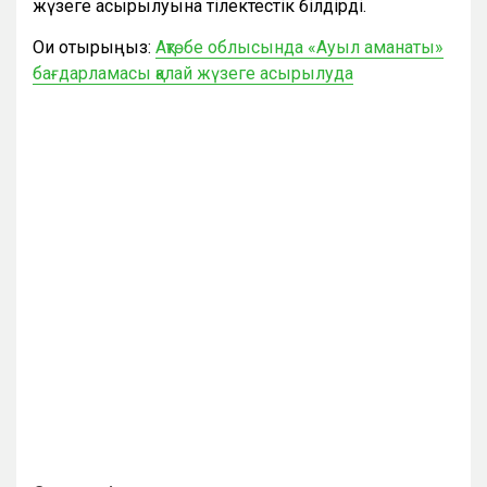
жүзеге асырылуына тілектестік білдірді.
Оқи отырыңыз:
Ақтөбе облысында «Ауыл аманаты»
бағдарламасы қалай жүзеге асырылуда