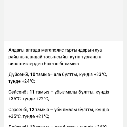
Алдағы аптада мегаполис тұрғындарын ауа
райының қандай тосынсыйы күтіп тұрғанын
синоптиктерден білетін боламыз:
Дүйсенбі,
10
тамыз– ала бұлтты, күндіз +33°С,
түнде +24°С;
Сейсенбі,
11
тамыз – құбылмалы бұлтты, күндіз
+35°С, түнде +22°С;
Сәрсенбі,
12
тамыз – құбылмалы бұлтты, күндіз
+35°С, түнде +21°С;