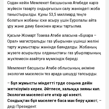
Содан кейін Мемлекет басшысына Ақтөбеде кәріз
жүйесін тазарту қондырғысын салу жөніндегі жоба
таныстырылды. Құны 53,5 миллиард теңге
болатын жобаны іске асыру үшін Еуропалық қайта
құру және даму банкінен қаржы тартылмақ.
Қасым-Жомарт Тоқаевқа Ақтөбе қаласына «Бұхара –
Орал» магистральды газ құбырынан үшінші желіні
тарту жұмыстары жөнінде баяндалды. Жобаның
жүзеге асырылуы қолданыстағы газ құбырларының
жүктемесін азайтуға мүмкіндік береді.
Мемлекет басшысы Ақтөбе облысының әкіміне
экология мәселесін тез арада шешуді тапсырды.
–
Бұл жұмысты міндетті түрде соңына дейін
жеткізуіміз керек. Әйтпесе, халыққа зияны көп.
Экология мәселесі өте өткір әрі өзекті.
Сондықтан бұл мәселеге баса мән беру қаж
ет, –
деді Президент.