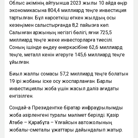
Облыс әкімінің айтуынша 2023 жылы 10 айда өңір
экономикасына 804,4 миллиард теңге инвестиция
тартылған. Бұл көрсеткіш өткен жылдың осы
кезеңімен салыстырғанда 8,2 пайызға көп.
Салынған қаржының негізгі бөлігі, яғни 725,5
миллиард теңге жеке инвесторларға тиесілі.
Соның ішінде өңдеу өнеркәсібіне 62,6 миллиард
теңге, металл кенін игеруге 145,6 миллиард теңге
құйылған.
Биыл жалпы сомасы 57,2 миллиард теңге болатын
19 ірі жобаны іске қосу жоспарланған. Барлық
инвестициялық жоба үшін жасыл дәліз қағидаты
енгізілген.
Сондай-ақ Президентке бірқатар инфрақұрылымдық
жоба әзірленгені туралы мәлімет берілді. Қазір
Ақтөбе – Қарабұтақ – Ұлғайсын автожолының
жобалық-сметалық құжаттары дайындалып жатыр.