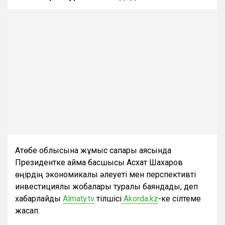
Ақтөбе облысына жұмыс сапары аясында
Президентке аймақ басшысы Асхат Шахаров
өңірдің экономикалық әлеуеті мен перспективті
инвестициялық жобалары туралы баяндады, деп
хабарлайды
Аlmaty.tv
тілшісі
Аkorda.kz
-ке сілтеме
жасап.