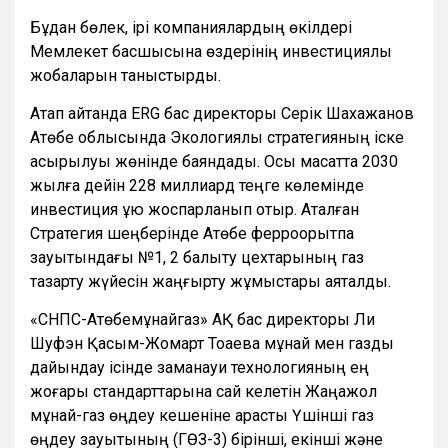
Бұдан бөлек, ірі компаниялардың өкілдері
Мемлекет басшысына өздерінің инвестициялық
жобаларын таныстырды.
Атап айтқанда ERG бас директоры Серік Шахажанов
Ақтөбе облысында Экологиялық стратегияның іске
асырылуы жөнінде баяндады. Осы мақсатта 2030
жылға дейін 228 миллиард теңге көлемінде
инвестиция құю жоспарланып отыр. Аталған
Стратегия шеңберінде Ақтөбе ферроқорытпа
зауытындағы №1, 2 балқыту цехтарының газ
тазарту жүйесін жаңғырту жұмыстары аяқталды.
«СНПС-Ақтөбемұнайгаз» АҚ бас директоры Ли
Шуфэн Қасым-Жомарт Тоқаевқа мұнай мен газды
дайындау ісінде заманауи технологияның ең
жоғары стандарттарына сай келетін Жаңажол
мұнай-газ өңдеу кешеніне қарасты Үшінші газ
өңдеу зауытының (ГӨЗ-3) бірінші, екінші және