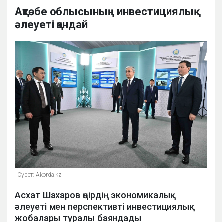
Ақтөбе облысының инвестициялық
әлеуеті қандай
Сурет: Аkorda.kz
Асхат Шахаров өңірдің экономикалық
әлеуеті мен перспективті инвестициялық
жобалары туралы баяндады