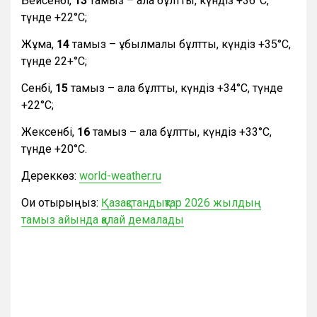
Бейсенбі,
13
тамыз – ала бұлтты, күндіз +36°С,
түнде +22°С;
Жұма,
14
тамыз – құбылмалы бұлтты, күндіз +35°С,
түнде 22+°С;
Сенбі,
15
тамыз – ала бұлтты, күндіз +34°С, түнде
+22°С;
Жексенбі,
16
тамыз – ала бұлтты, күндіз +33°С,
түнде +20°С.
Дереккөз:
world-weather.ru
Оқи отырыңыз:
Қазақстандықтар 2026 жылдың
тамыз айында қалай демалады