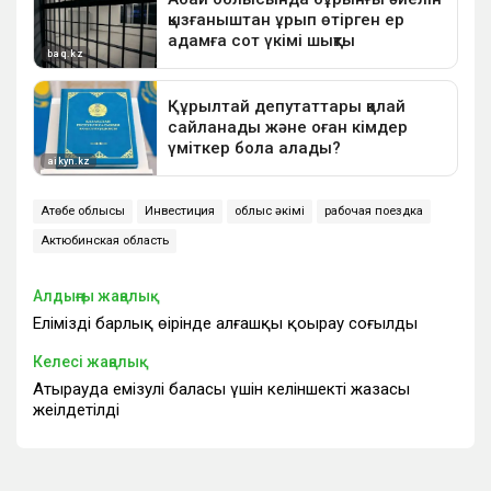
Ақтөбе облысы
Инвестиция
облыс әкімі
рабочая поездка
Актюбинская область
Алдыңғы жаңалық
Еліміздің барлық өңірінде алғашқы қоңырау соғылды
Келесі жаңалық
Атырауда емізулі баласы үшін келіншектің жазасы
жеңілдетілді