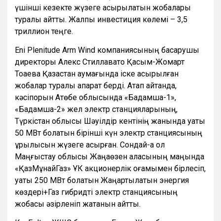
үшінші кезекте жүзеге асырылатын жобалары
туралы айтты. Жалпы инвестиция көлемі – 3,5
триллион теңге.
Eni Plenitude Arm Wind компаниясының басқарушы
директоры Алекс Стиллавато Қасым-Жомарт
Тоқаевқа Қазақстан аумағында іске асырылған
жобалар туралы ақпарат берді. Атап айтқанда,
кәсіпорын Ақтөбе облысында «Бадамша-1»,
«Бадамша-2» жел электр станцияларының,
Түркістан облысы Шәуілдір кентінің жанында қуаты
50 МВт болатын бірінші күн электр станциясының
құрылысын жүзеге асырған. Сондай-ақ ол
Маңғыстау облысы Жаңаөзен қаласының маңында
«ҚазМұнайГаз» ҰК акционерлік қоғамымен бірлесіп,
қуаты 250 МВт болатын Жаңартылатын энергия
көздері+Газ гибридті электр станциясының
жобасы әзірленіп жатқанын айтты.