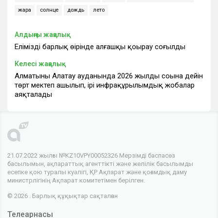
жара
солнце
дождь
лето
Алдыңғы жаңалық
Еліміздің барлық өңірінде алғашқы қоңырау соғылды
Келесі жаңалық
Алматының Алатау ауданында 2026 жылдың соңына дейін
төрт мектеп ашылып, ірі инфрақұрылымдық жобалар
аяқталады
21.07.2022 жылғы №KZ10VPY00052326 Мерзімді баспасөз
басылымын, ақпараттық агенттікті және желілік басылымды
есепке қою туралы куәлігі, ҚР Ақпарат және қоғамдық даму
министрлігінің Ақпарат комитетімен берілген.
© 2026 . Барлық құқықтар сақталған
Телеарнасы