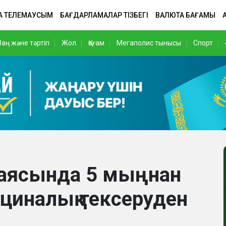
А ТЕЛЕМАУСЫМ
БАҒДАРЛАМАЛАР ТІЗБЕГІ
ВАЛЮТА БАҒАМЫ
Заң және тәртіп
Жол
Қоғам
Мегаполис тынысы
Спорт
 аясында 5 мыңнан
циналық тексеруден