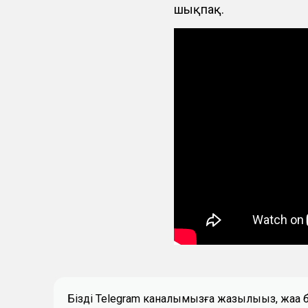
шықпақ.
Біздің Telegram каналымызға жазылыңыз, жаң