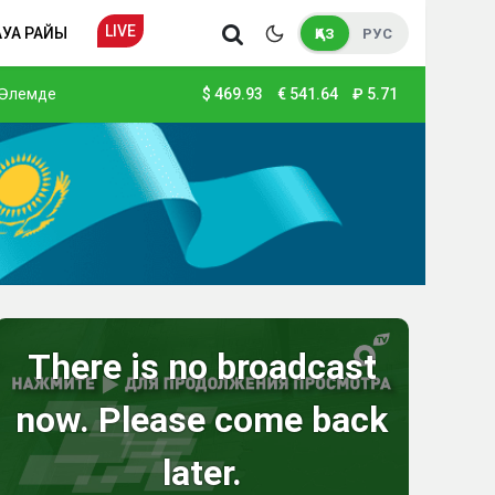
LIVE
АУА РАЙЫ
ҚАЗ
РУС
Әлемде
$
469.93
€
541.64
₽
5.71