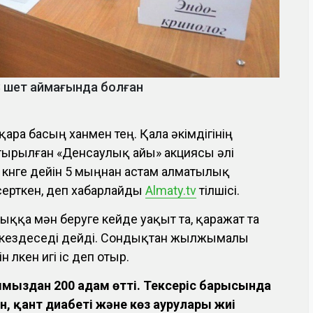
3 шет аймағында болған
 қара басың ханмен тең. Қала әкімдігінің
ырылған «Денсаулық айы» акциясы әлі
і күнге дейін 5 мыңнан астам алматылық
серткен, деп хабарлайды
Almaty.tv
тілшісі.
ыққа мән беруге кейде уақыт та, қаражат та
 кездеседі дейді. Сондықтан жылжымалы
 үлкен игі іс деп отыр.
уымыздан 200 адам өтті. Тексеріс барысында
н, қант диабеті және көз аурулары жиі