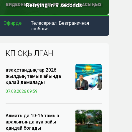
Эфирде
Телесериал. Безграничная
любовь
КӨП ОҚЫЛҒАН
Қазақстандықтар 2026
жылдың тамыз айында
қалай демалады
07.08.2026 09:59
Алматыда 10-16 тамыз
аралығында ауа райы
қандай болады