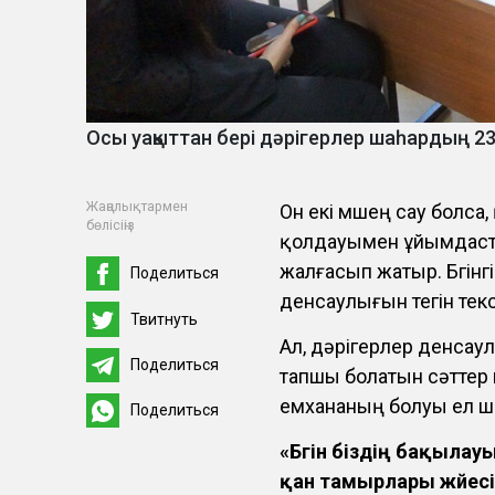
Осы уақыттан бері дәрігерлер шаһардың 2
Жаңалықтармен
Он екі мүшең сау болса,
бөлісіңіз
қолдауымен ұйымдаст
жалғасып жатыр. Бүгінг
Поделиться
денсаулығын тегін тек
Твитнуть
Ал, дәрігерлер денсаул
Поделиться
тапшы болатын сәттер
емхананың болуы ел үшін
Поделиться
«Бүгін біздің бақыла
қан тамырлары жүйесі