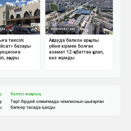
қ
Келесі жаңалық
у
Төрт бірдей олимпиада чемпионын шығарған
ы
бапкер тасада қалды