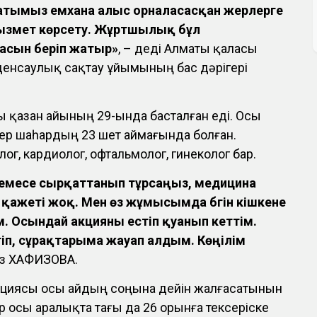
қсатымыз емхана алыс орналасасқан жерлерге
ызмет көрсету. Жұртшылық бұл
асын беріп жатыр»
, – деді Алматы қаласы
енсаулық сақтау ұйымының бас дәрігері
 қазан айының 29-ында басталған еді. Осы
лер шаһардың 23 шет аймағында болған.
г, кардиолог, офтальмолог, гинеколог бар.
 немесе сырқаттанып тұрсаңыз, медицина
қажеті жоқ. Мен өз жұмысымда бүгін кішкене
 Осындай акцияны естіп қуанып кеттім.
іп, сұрақтарыма жауап алдым. Көңілім
ыз ХАФИЗОВА.
кциясы осы айдың соңына дейін жалғасатынын
ер осы аралықта тағы да 26 орынға тексеріске