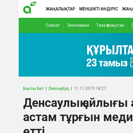
ЖАҢАЛЫҚТАР
МЕНШІКТІ ӨНДІРІС
ЖАҢ
Саясат
Экономика
Таза Қазақстан
Басты бет
Densaýlyq
11.11.2019 18:27
Денсаулық айлығы
астам тұрғын меди
өтті