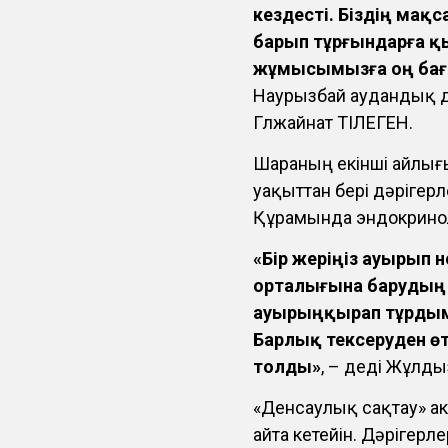
кездесті. Біздің ма
барып тұрғындарға қ
жұмысымызға оң бағ
Наурызбай аудандық д
Гүлжайнат ТІЛЕГЕН.
Шараның екінші айлығы
уақыттан бері дәрігер
Құрамында эндокриноло
«Бір жеріңіз ауырып
орталығына барудың 
ауырыңқырап тұрдым.
Барлық тексеруден өт
толды»
, – деді Жұлд
«Денсаулық сақтау» а
айта кетейін. Дәрігерл