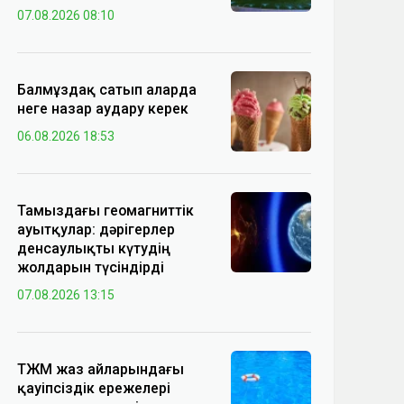
07.08.2026 08:10
Балмұздақ сатып аларда
неге назар аудару керек
06.08.2026 18:53
Тамыздағы геомагниттік
ауытқулар: дәрігерлер
денсаулықты күтудің
жолдарын түсіндірді
07.08.2026 13:15
ТЖМ жаз айларындағы
қауіпсіздік ережелері