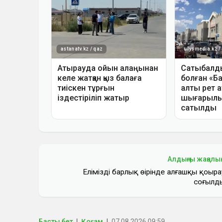
Алдыңғы жаңалы
Еліміздің барлық өңірінде алғашқы қоңыра
соғылд
Басты бет
Қоғам
07.08.2026 09:59