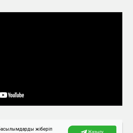
а басылымдарды жіберіп
Жазылу