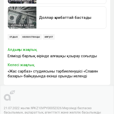
отдых
казахстанцы
август
Алдыңғы жаңалық
Еліміздің барлық өңірінде алғашқы қоңырау соғылды
Келесі жаңалық
«Жас сарбаз» студиясының тәрбиеленушісі «Славян
базары» байқауында екінші орынды иеленді
21.07.2022 жылғы №KZ10VPY00052326 Мерзімді баспасөз
басылымын, ақпараттық агенттікті және желілік басылымды