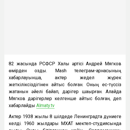
82 жасында РСФСР Халық әртісі Андрей Мягков
өмірден озды. Mash телеграм-арнасының
хабарлауынша, актер жедел жүрек
жеткіліксіздігінен қайтыс болған. Оның ес-түссіз
жатқанын әйелі байқап, дәрігер шақырған. Алайда
Мягков дәрігерлер келгенше қайтыс болған, деп
хабарлайды
Almaty.tv
Актер 1938 жылы 8 шілдеде Ленинградта дүниеге
келді. 1960 жылдары МХАТ мектеп-студиясында