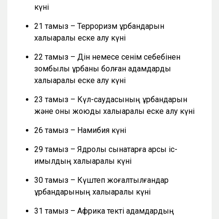
күні
21 тамыз – Терроризм құрбандарын
халықаралық еске алу күні
22 тамыз – Дін немесе сенім себебінен
зомбылық құрбаны болған адамдарды
халықаралық еске алу күні
23 тамыз – Күл-саудасының құрбандарын
және оны жоюды халықаралық еске алу күні
26 тамыз – Намибия күні
29 тамыз – Ядролық сынақтарға қарсы іс-
қимылдың халықаралық күні
30 тамыз – Күштеп жоғалтылғандар
құрбандарының халықаралық күні
31 тамыз – Африка текті адамдардың