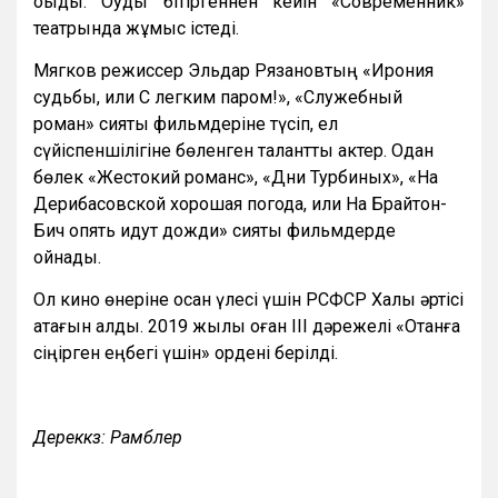
оқыды. Оқуды бітіргеннен кейін «Современник»
театрында жұмыс істеді.
Мягков режиссер Эльдар Рязановтың «Ирония
судьбы, или С легким паром!», «Служебный
роман» сияқты фильмдеріне түсіп, ел
сүйіспеншілігіне бөленген талантты актер. Одан
бөлек «Жестокий романс», «Дни Турбиных», «На
Дерибасовской хорошая погода, или На Брайтон-
Бич опять идут дожди» сияқты фильмдерде
ойнады.
Ол кино өнеріне қосқан үлесі үшін РСФСР Халық әртісі
атағын алды. 2019 жылы оған III дәрежелі
«
Отанға
сіңірген еңбегі үшін
»
ордені берілді.
Дереккөз: Рамблер