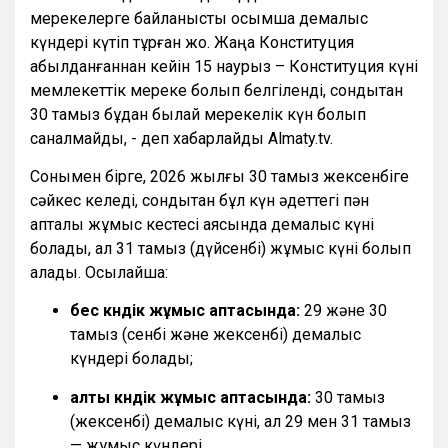
мерекелерге байланысты қосымша демалыс
күндері күтіп тұрған жоқ. Жаңа Конституция
қабылданғаннан кейін 15 наурыз – Конституция күні
мемлекеттік мереке болып белгіленді, сондықтан
30 тамыз бұдан былай мерекелік күн болып
саналмайды, - деп хабарлайды Almaty.tv.
Сонымен бірге, 2026 жылғы 30 тамыз жексенбіге
сәйкес келеді, сондықтан бұл күн әдеттегі пән
апталық жұмыс кестесі аясында демалыс күні
болады, ал 31 тамыз (дүйсенбі) жұмыс күні болып
қалады. Осылайша:
бес күндік жұмыс аптасында:
29 және 30
тамыз (сенбі және жексенбі) демалыс
күндері болады;
алты күндік жұмыс аптасында:
30 тамыз
(жексенбі) демалыс күні, ал 29 мен 31 тамыз
— жұмыс күндері.