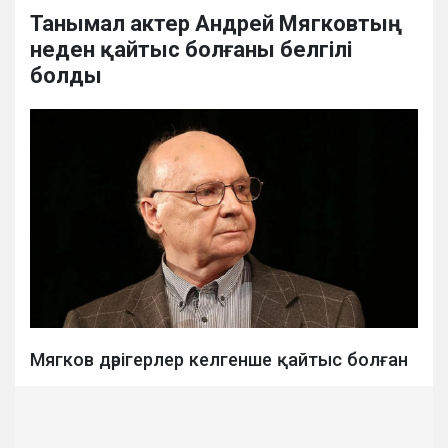
Танымал актер Андрей Мягковтың
неден қайтыс болғаны белгілі
болды
Мягков дәрігерлер келгенше қайтыс болған