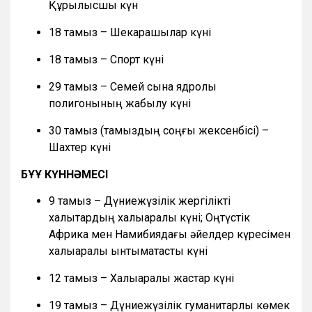
Құрылысшы күн
18 тамыз – Шекарашылар күні
18 тамыз – Спорт күні
29 тамыз – Семей сынақ ядролық
полигонының жабылу күні
30 тамыз (тамыздың соңғы жексенбісі) –
Шахтер күні
БҰҰ КҮННӘМЕСІ
9 тамыз – Дүниежүзілік жергілікті
халықтардың халықаралық күні; Оңтүстік
Африка мен Намибиядағы әйелдер күресімен
халықаралық ынтымақтастық күні
12 тамыз – Халықаралық жастар күні
19 тамыз – Дүниежүзілік гуманитарлық көмек