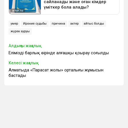
умер
Ирония судьбы
причина
актер
қайтыс болды
жүрек ауруы
Алдыңғы жаңалық
Еліміздің барлық өңірінде алғашқы қоңырау соғылды
Келесі жаңалық
Алматыда «Парасат жолы» орталығы жұмысын
бастады