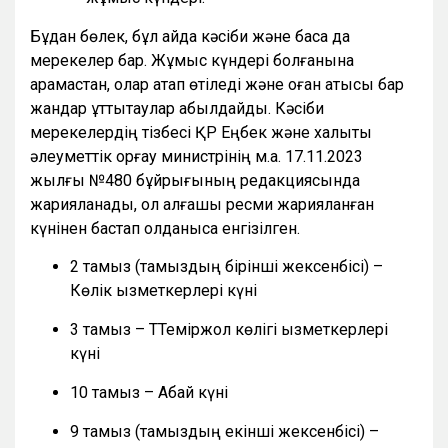
Бұдан бөлек, бұл айда кәсіби және басқа да
мерекелер бар. Жұмыс күндері болғанына
қарамастан, олар атап өтіледі және оған қатысы бар
жандар құттықтаулар қабылдайды. Кәсіби
мерекелердің тізбесі ҚР Еңбек және халықты
әлеуметтік қорғау министрінің м.а. 17.11.2023
жылғы №480 бұйрығының редакциясында
жарияланады, ол алғашқы ресми жарияланған
күнінен бастап қолданысқа енгізілген.
2 тамыз (тамыздың бірінші жексенбісі) –
Көлік қызметкерлері күні
3 тамыз – ТТеміржол көлігі қызметкерлері
күні
10 тамыз – Абай күні
9 тамыз (тамыздың екінші жексенбісі) –