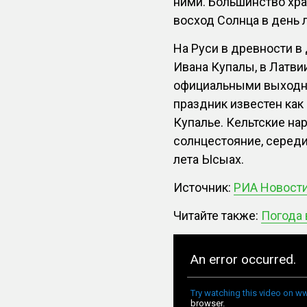
ними. Большинство хр
восход Солнца в день 
На Руси в древности в
Ивана Купалы, в Латви
официальными выходны
праздник известен как 
Купалье. Кельтские на
солнцестояние, середи
лета Ысыах.
Источник:
РИА Новости
Читайте также:
Погода 