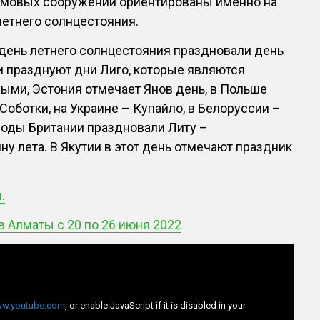
амовых сооружений ориентированы именно на
летнего солнцестояния.
 день летнего солнцестояния праздновали день
и празднуют дни Лиго, которые являются
ми, Эстония отмечает Янов день, в Польше
Соботки, на Украине – Купайло, в Белоруссии –
роды Британии праздновали Литу –
ну лета. В Якутии в этот день отмечают праздник
.
в Алматы с 20 по 26 июня 2022