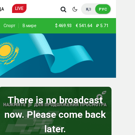
LIVE
ДА
ҚАЗ
РУС
Спорт
В мире
$
469.93
€
541.64
₽
5.71