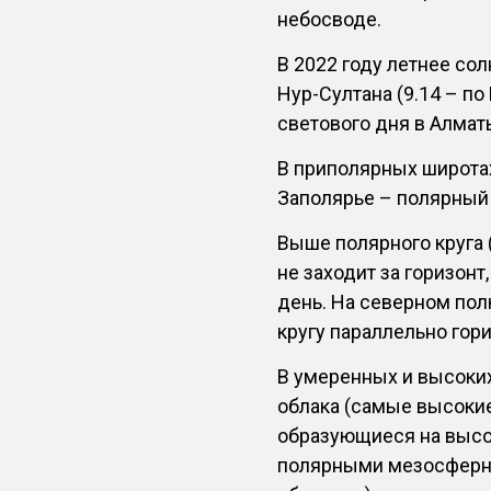
небосводе.
В 2022 году летнее со
Нур-Султана (9.14 – п
светового дня в Алмат
В приполярных широтах
Заполярье – полярный
Выше полярного круга 
не заходит за горизонт
день. На северном пол
кругу параллельно гори
В умеренных и высоки
облака (самые высоки
образующиеся на высот
полярными мезосферн