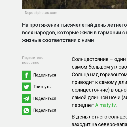
Depositphotos.com
На протяжении тысячелетий день летнего
всех народов, которые жили в гармонии 
жизнь в соответствии с ними
Поделитесь
Солнцестояние – один и
новостью
самом большом угловом
Солнца над горизонтом
Поделиться
приводит к самому дли
Твитнуть
солнцестояние) в одно
самой длинной ночи (з
Поделиться
передает
Almaty.tv
.
Поделиться
В день летнего солнце
заходит на северо-зап