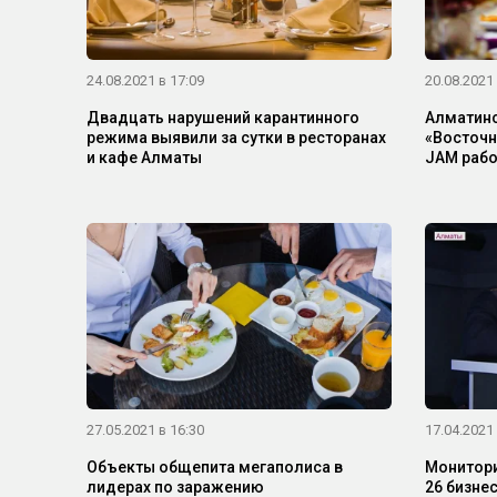
24.08.2021 в 17:09
20.08.2021 
Двадцать нарушений карантинного
Алматинс
режима выявили за сутки в ресторанах
«Восточны
и кафе Алматы
JAM рабо
27.05.2021 в 16:30
17.04.2021 
Объекты общепита мегаполиса в
Монитори
лидерах по заражению
26 бизне