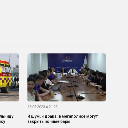
18.08.2023 в 21:23
ольницу
И шум, и драка: в мегаполисе могут
ісу
закрыть ночные бары