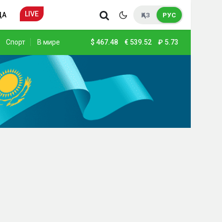
LIVE
ДА
ҚАЗ
РУС
Спорт
В мире
$
467.48
€
539.52
₽
5.73