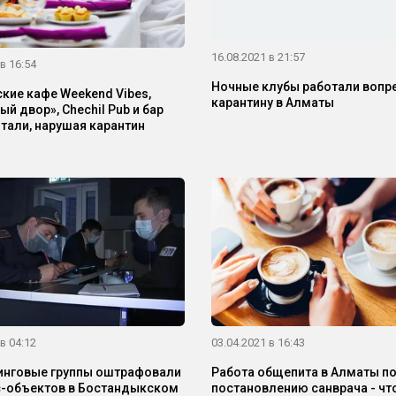
16.08.2021 в 21:57
в 16:54
Ночные клубы работали вопр
кие кафе Weekend Vibes,
карантину в Алматы
й двор», Chechil Pub и бар
тали, нарушая карантин
в 04:12
03.04.2021 в 16:43
нговые группы оштрафовали
Работа общепита в Алматы п
с-объектов в Бостандыкском
постановлению санврача - чт