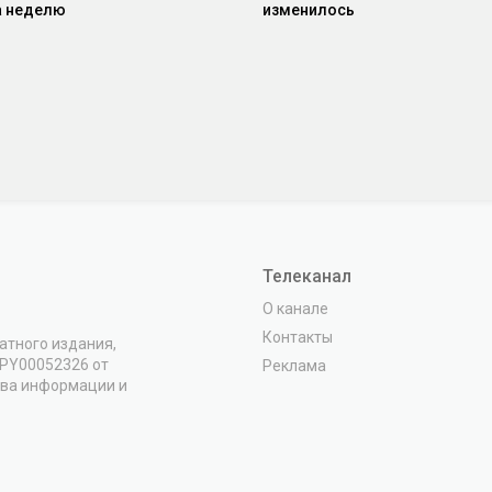
а неделю
изменилось
Телеканал
О канале
Контакты
атного издания,
VPY00052326 от
Реклама
тва информации и