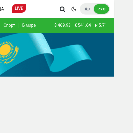
LIVE
ДА
ҚАЗ
РУС
Спорт
В мире
$
469.93
€
541.64
₽
5.71