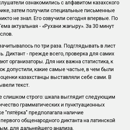
 слушатели ознакомились с алфавитом казахского
фике, затем получили специальные письменные
никто не знал. Его озвучили сегодня впервые. По
Тема актуальная - «Рухани жаңғыру». За 30 минут
 слов.
читывалось по три раза. Подглядывать в лист
ь. Диктант - прежде всего, проверка для самих
ают организаторы. Для них важна статистика, к
ок допустили, какие самые частые, в чем были
 оценки казахстанцы выставляли себе сами. В
ывели текст.
не слишком строго: шкала выглядит следующим
ичество грамматических и пунктуационных
же "пятёрка" предполагала наличие
 первого общенародного диктанта на латинской
ым, для дальнейшего анализа.