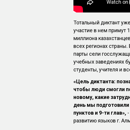
Тотальный диктант уж
участие в нем примут 1
миллиона казахстанцев
всех регионах страны.
парты сели госслужащи
учебных заведениях б
студенты, учителя и в
«Цель диктанта: позн
чтобы люди смогли по
новому, какие затруд
день мы подготовили 
пунктов и 9-ти глав»,
-
развитию языков г. Ал