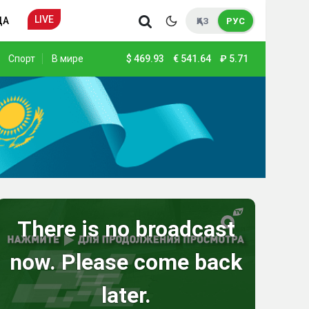
LIVE
ДА
ҚАЗ
РУС
Спорт
В мире
$
469.93
€
541.64
₽
5.71