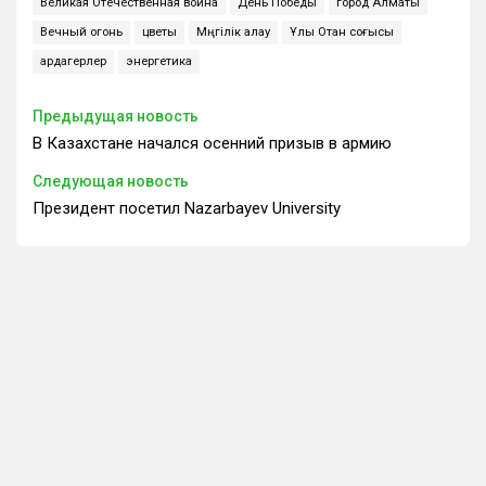
Великая Отечественная война
День Победы
город Алматы
Вечный огонь
цветы
Мәңгілік алау
Ұлы Отан соғысы
ардагерлер
энергетика
Предыдущая новость
В Казахстане начался осенний призыв в армию
Следующая новость
Президент посетил Nazarbayev University