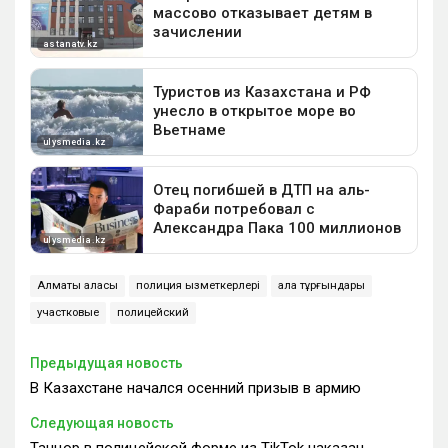
Алматы қаласы
полиция қызметкерлері
қала тұрғындары
участковые
полицейский
Предыдущая новость
В Казахстане начался осенний призыв в армию
Следующая новость
Танцор в полицейской форме из TikTok наказан