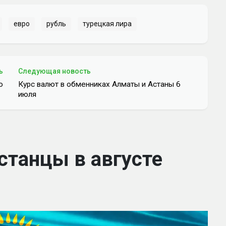
евро
рубль
турецкая лира
ь
Следующая новость
ю
Курс валют в обменниках Алматы и Астаны 6
июля
станцы в августе