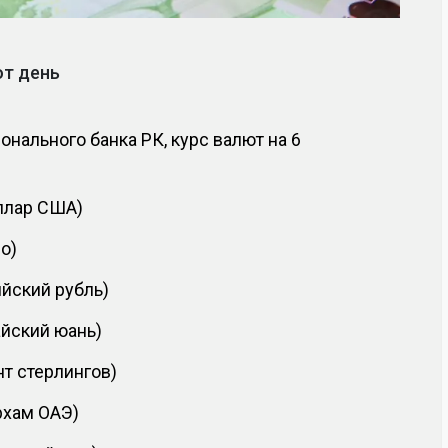
от день
нального банка РК, курс валют на 6
оллар США)
ро)
ийский рубль)
айский юань)
нт стерлингов)
рхам ОАЭ)