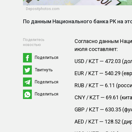
Depositphotos.com
По данным Национального банка РК на эт
Поделитесь
Согласно данным Нацио
новостью
июля составляет:
Поделиться
USD / KZT — 472.03 (д
Твитнуть
EUR / KZT — 540.29 (ев
Поделиться
RUB / KZT — 6.11 (росс
Поделиться
CNY / KZT — 69.61 (кит
GBP / KZT — 630.35 (фу
AED / KZT — 128.52 (ди