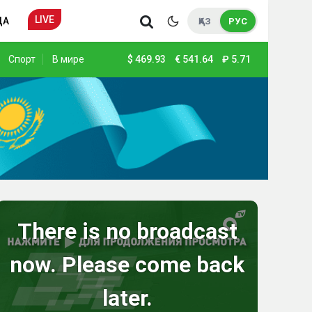
LIVE
ДА
ҚАЗ
РУС
Спорт
В мире
$
469.93
€
541.64
₽
5.71