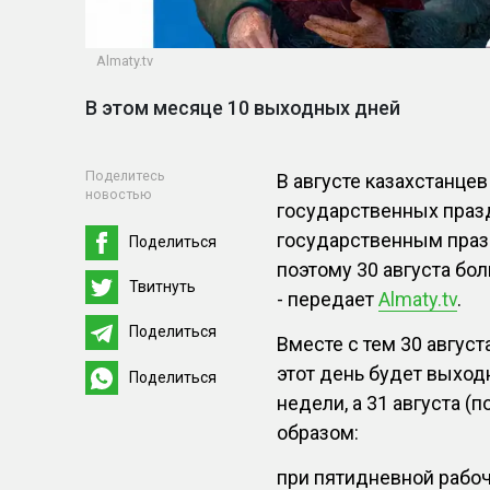
Almaty.tv
В этом месяце 10 выходных дней
Поделитесь
В августе казахстанце
новостью
государственных праз
государственным празд
Поделиться
поэтому 30 августа бо
Твитнуть
- передает
Almaty.tv
.
Поделиться
Вместе с тем 30 август
этот день будет выхо
Поделиться
недели, а 31 августа (
образом:
при пятидневной рабоч