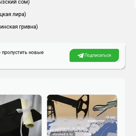
гызский сом)
ецкая лира)
аинская гривна)
е пропустить новые
Подписаться