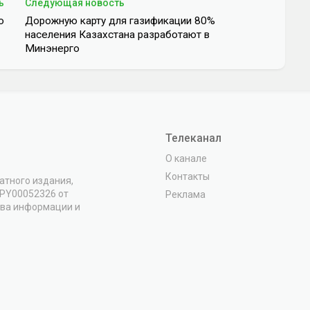
ь
Следующая новость
ю
Дорожную карту для газификации 80%
населения Казахстана разработают в
Минэнерго
Телеканал
О канале
Контакты
атного издания,
VPY00052326 от
Реклама
тва информации и