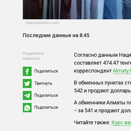
Depositphotos.com
Последние данные на 8:45
Поделитесь
Согласно данным Нацио
новостью
составляет 474.47 тенге
корреспондент
Almaty.t
Поделиться
В обменных пунктах ст
Твитнуть
542 и продают доллары 
Поделиться
А обменники Алматы по
Поделиться
− за 541 и продают долл
Читайте также:
Курс ва