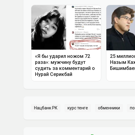
Нацбанк РК
курс тенге
обменники
по