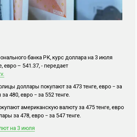
нального банка РК, курс доллара на 3 июля
, евро – 541.37, - передает
v.
олицы доллары покупают за 473 тенге, евро − за
за 480, евро − за 552 тенге.
купают американскую валюту за 475 тенге, евро
ары за 478, евро − за 547 тенге.
лют на 3 июля