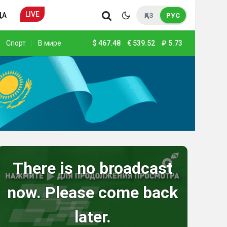
LIVE
ДА
ҚАЗ
РУС
Спорт
В мире
$
467.48
€
539.52
₽
5.73