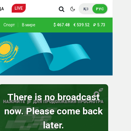
LIVE
ДА
ҚАЗ
РУС
Спорт
В мире
$
467.48
€
539.52
₽
5.73