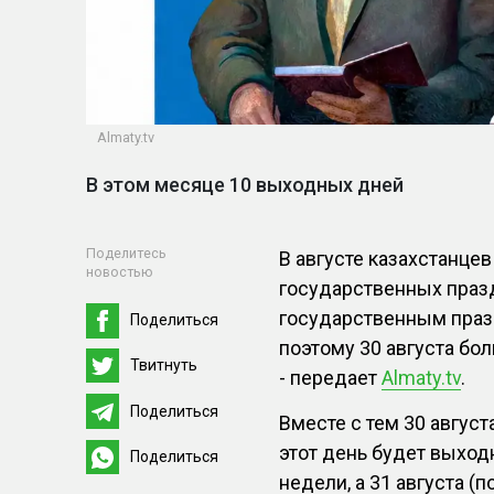
Almaty.tv
В этом месяце 10 выходных дней
Поделитесь
В августе казахстанце
новостью
государственных праз
государственным празд
Поделиться
поэтому 30 августа бо
Твитнуть
- передает
Almaty.tv
.
Поделиться
Вместе с тем 30 август
этот день будет выхо
Поделиться
недели, а 31 августа (