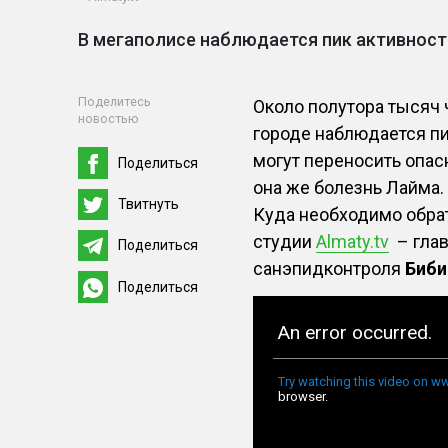
В мегаполисе наблюдается пик активност
Поделитесь
Около полутора тысяч 
новостью
городе наблюдается пи
могут переносить опас
Поделиться
она же болезнь Лайма.
Твитнуть
Куда необходимо обрат
студии
Almaty.tv
– глав
Поделиться
санэпидконтроля
Биби
Поделиться