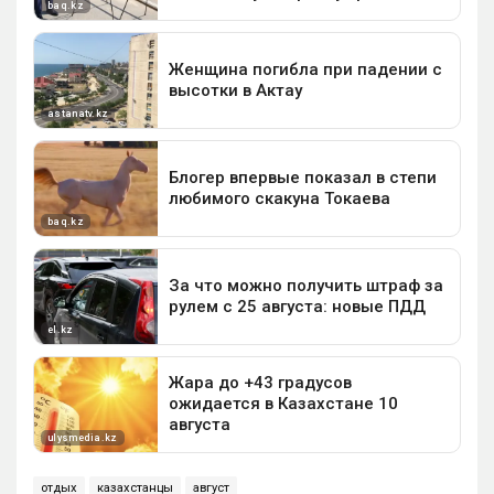
отдых
казахстанцы
август