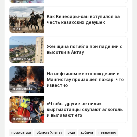
прокуратура
область Улытау
руда
добыча
незаконно