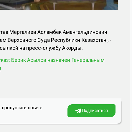
ства Мергалиев Асламбек Амангельдинович
м Верховного Суда Республики Казахстан., -
сылкой на пресс-службу Акорды.
каз: Берик Асылов назначен Генеральным
а
е пропустить новые
Подписаться