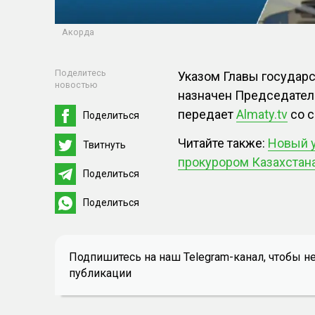
Акорда
Поделитесь
Указом Главы государ
новостью
назначен Председателе
передает
Almaty.tv
со с
Поделиться
Читайте также:
Новый у
Твитнуть
прокурором Казахстан
Поделиться
Поделиться
Подпишитесь на наш Telegram-канал, чтобы н
публикации