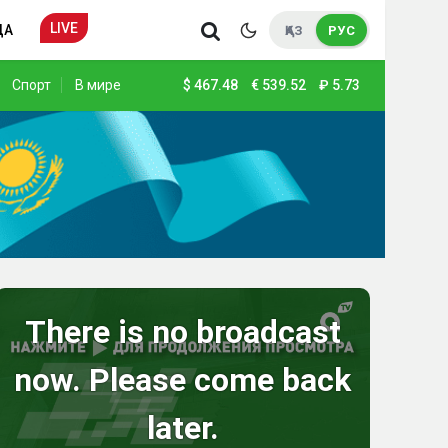
LIVE
ДА
ҚАЗ
РУС
Спорт
В мире
$
467.48
€
539.52
₽
5.73