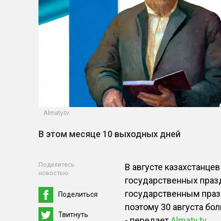
Almaty.tv
В этом месяце 10 выходных дней
Поделитесь
В августе казахстанце
новостью
государственных праз
государственным празд
Поделиться
поэтому 30 августа бо
Твитнуть
- передает
Almaty.tv
.