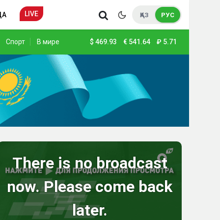
LIVE
ДА
ҚАЗ
РУС
Спорт
В мире
$
469.93
€
541.64
₽
5.71