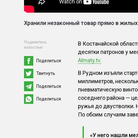
Хранили незаконный товар прямо в жилых
Поделитесь
В Костанайской област
новостью
десятки патронов у ме
Almaty.tv.
Поделиться
В Рудном изъяли старт
Твитнуть
миллиметров, нескольк
Поделиться
пневматическую винтов
соседнего района — це
Поделиться
ружья до двустволки. 
По обоим случаям зав
«У него нашли ме