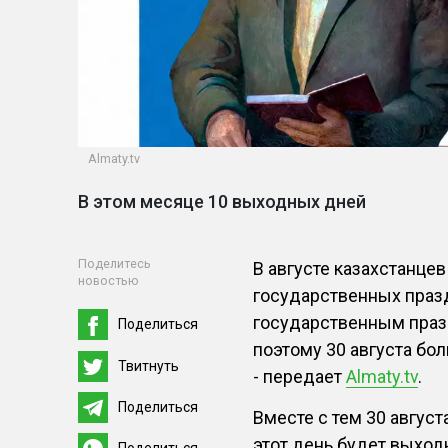
Almaty.tv
В этом месяце 10 выходных дней
Поделитесь
В августе казахстанце
новостью
государственных праз
государственным празд
Поделиться
поэтому 30 августа бо
Твитнуть
- передает
Almaty.tv
.
Поделиться
Вместе с тем 30 август
этот день будет выхо