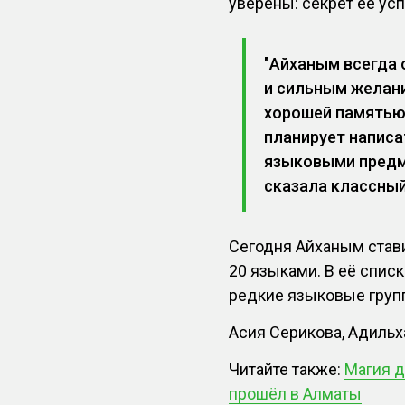
уверены: секрет её ус
"Айханым всегда 
и сильным желани
хорошей памятью
планирует написа
языковыми предме
сказала классны
Сегодня Айханым стави
20 языками. В её списк
редкие языковые груп
Асия Серикова, Адиль
Читайте также:
Магия д
прошёл в Алматы