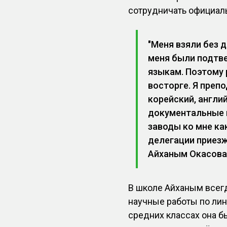
сотрудничать официал
"Меня взяли без 
меня были подтв
языкам. Поэтому 
восторге. Я преп
корейский, англи
документальные 
заводы ко мне ка
делегации приезж
Айханым Окасова
В школе Айханым всегд
научные работы по лин
средних классах она б