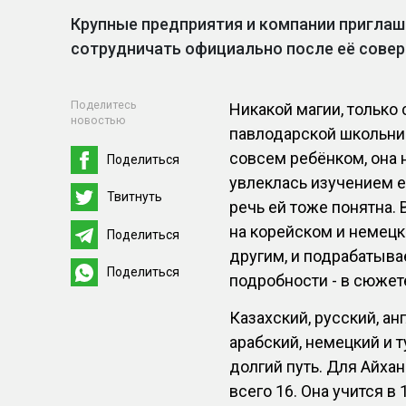
Крупные предприятия и компании приглаш
сотрудничать официально после её сове
Поделитесь
Никакой магии, только
новостью
павлодарской школьниц
совсем ребёнком, она н
Поделиться
увлеклась изучением е
Твитнуть
речь ей тоже понятна. 
на корейском и немецк
Поделиться
другим, и подрабатыва
Поделиться
подробности - в сюже
Казахский, русский, ан
арабский, немецкий и т
долгий путь. Для Айха
всего 16. Она учится в