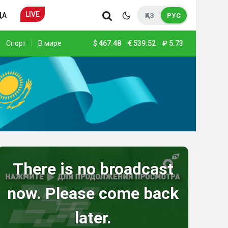
LIVE
ДА
ҚАЗ
РУС
Спорт
В мире
$
467.48
€
539.52
₽
5.73