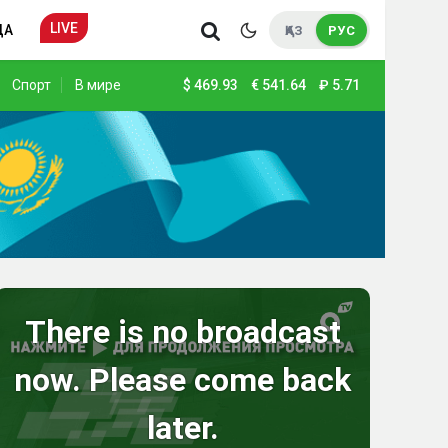
LIVE
ДА
ҚАЗ
РУС
Спорт
В мире
$
469.93
€
541.64
₽
5.71