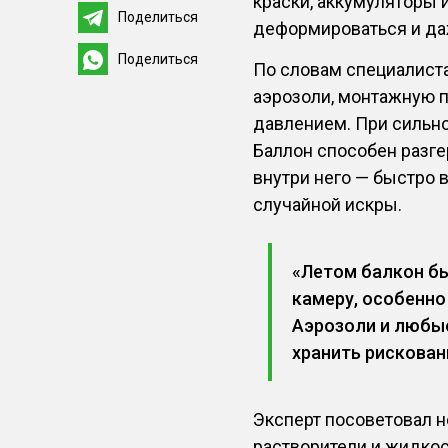
краски, аккумуляторы и
Поделиться
деформироваться и да
Поделиться
По словам специалиста
аэрозоли, монтажную п
давлением. При сильн
Баллон способен разге
внутри него — быстро 
случайной искры.
«Летом балкон б
камеру, особенно
Аэрозоли и любые
хранить рискован
Эксперт посоветовал н
растворители и жидкос