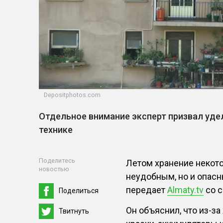
Depositphotos.com
Отдельное внимание эксперт призвал уде
технике
Поделитесь
Летом хранение некото
новостью
неудобным, но и опасн
передает
Almaty.tv
со с
Поделиться
Он объяснил, что из-з
Твитнуть