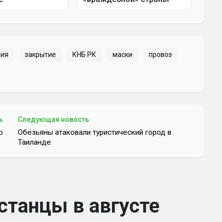
мия
закрытие
КНБ РК
маски
провоз
ь
Следующая новость
ю
Обезьяны атаковали туристический город в
Таиланде
станцы в августе