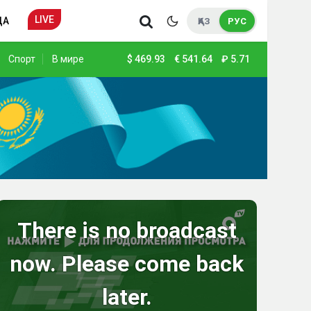
LIVE
ДА
ҚАЗ
РУС
Спорт
В мире
$
469.93
€
541.64
₽
5.71