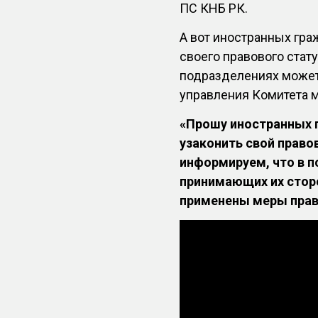
ПС КНБ РК.
А вот иностранных гра
своего правового стат
подразделениях может
управления Комитета 
«Прошу иностранных 
узаконить свой право
информируем, что в 
принимающих их сторо
применены меры прав