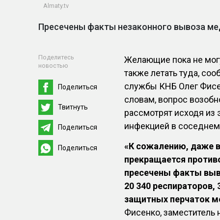
Almaty.tv
Пресечены факты незаконного вывоза ме
Поделитесь
Желающие пока не могу
новостью
также летать туда, со
службы КНБ Олег Фисе
Поделиться
словам, вопрос возоб
Твитнуть
рассмотрят исходя из
инфекцией в соседнем
Поделиться
«К сожалению, даже в
Поделиться
прекращается противо
пресечены факты выво
20 340 респираторов,
защитных перчаток м
Фисенко, заместитель 