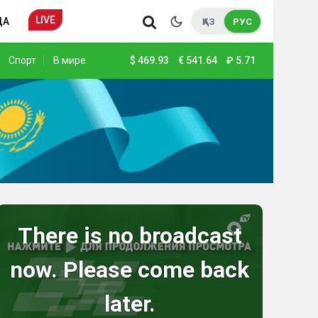
LIVE
ДА
ҚАЗ
РУС
Спорт
В мире
$
469.93
€
541.64
₽
5.71