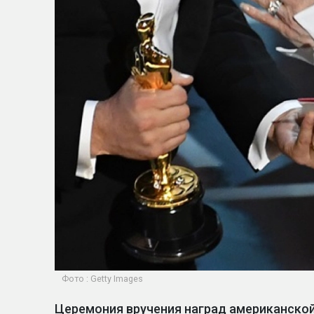
Фото : Getty Images
Церемония вручения наград американско