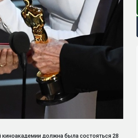
й киноакадемии должна была состояться 28