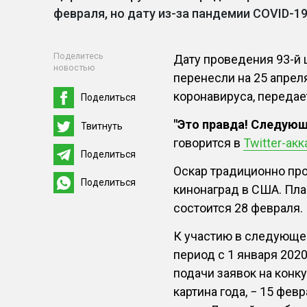
февраля, но дату из-за пандемии COVID-1
Поделитесь
Дату проведения 93-й
новостью
перенесли на 25 апрел
коронавируса, передает
Поделиться
"Это правда! Следующ
Твитнуть
говорится в
Twitter-акк
Поделиться
Оскар традиционно про
Поделиться
кинонаград в США. Пл
состоится 28 февраля.
К участию в следующе
период с 1 января 2020
подачи заявок на конку
картина года, − 15 фев