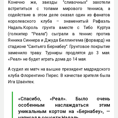
Конечно же, звезды "сливочных" захотели
встретиться с топами мирового тенниса, а
содействие в этом деле оказал один из фанатов
королевского клуба – знаменитый Рафаэль
Надаль.Король грунта вместе с Тибо Куртуа
(голкипер "Реала") сыграли в теннис против
Янника Синнера и Джуда Беллингема (форвард) на
стадионе "Сантьяго Бернабеу". Грунтовое покрытие
заменило траву. Турниры продлятся до 3 мая.
«Реал» не будет играть дома до 14 мая.
А судил их матч на вышке президент мадридского
клуба Флорентино Перес. В качестве зрителя была
Ига Швёнтек.
«Спасибо, «Реал». Было очень
особенным наслаждаться этим
уникальным кортом на «Бернабеу», —
написал в соцсети Надаль.