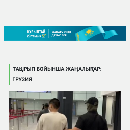
ТАҚЫРЫП БОЙЫНША ЖАҢАЛЫҚТАР:
ГРУЗИЯ