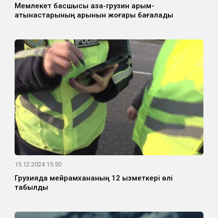
Мемлекет басшысы қазақ-грузин қарым-
қатынастарының қарқынын жоғары бағалады
15.12.2024 15:50
Грузияда мейрамхананың 12 қызметкері өлі
табылды