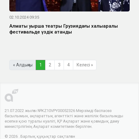
02.10.2024 09:35
Алматы қуыршақ театры Грузиядағы халықаралық
фестивальде үздік атанды
« Алдыңғы
1
2
3
4
Келесі »
21.07.2022 жылғы №KZ10VPY00052326 Мерзімді баспасөз
басылымын, ақпараттық агенттікті және желілік басылымды
есепке қою туралы куәлігі, ҚР Ақпарат және қоғамдық даму
министрлігінің Ақпарат комитетімен берілген.
© 2026 . Барлық құқықтар сақталған