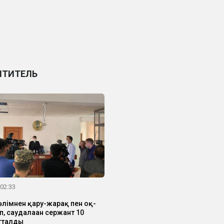
ИТИТЕЛЬ
 02:33
өлімнен қару-жарақ пен оқ-
п, саудалаған сержант 10
тталды