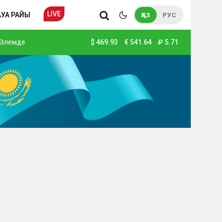
LIVE
АУА РАЙЫ
ҚАЗ
РУС
Әлемде
$
469.93
€
541.64
₽
5.71