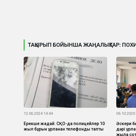
ТАҚЫРЫП БОЙЫНША ЖАҢАЛЫҚТАР: ПОХ
12.06.2024 14:44
06.10.2020
Ерекше жағдай: СҚО-да полицейлер 10
Әскери б
жыл бұрын ұрланған телефонды тапты
дәрі ұрла
жылға со