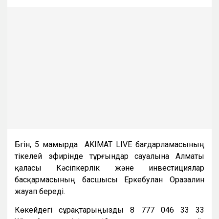
Бүгін, 5 мамырда AKIMAT LIVE бағдарламасының
тікелей эфирінде тұрғындар сауалына Алматы
қаласы Кәсіпкерлік және инвестициялар
басқармасының басшысы Еркебулан Оразалин
жауап береді.
Көкейдегі сұрақтарыңызды 8 777 046 33 33