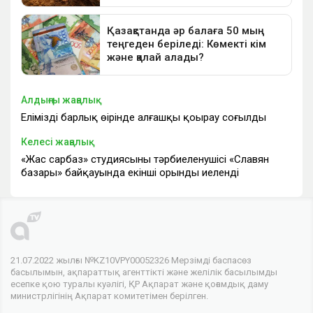
Алдыңғы жаңалық
Еліміздің барлық өңірінде алғашқы қоңырау соғылды
Келесі жаңалық
«Жас сарбаз» студиясының тәрбиеленушісі «Славян
базары» байқауында екінші орынды иеленді
21.07.2022 жылғы №KZ10VPY00052326 Мерзімді баспасөз
басылымын, ақпараттық агенттікті және желілік басылымды
есепке қою туралы куәлігі, ҚР Ақпарат және қоғамдық даму
министрлігінің Ақпарат комитетімен берілген.