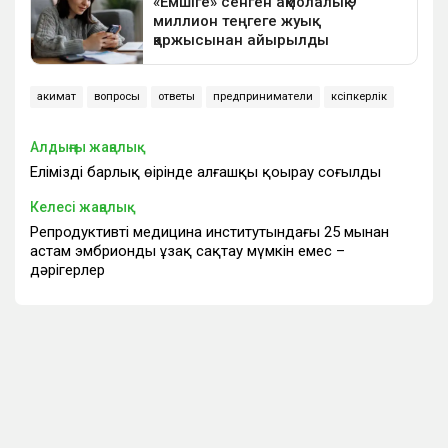
акимат
вопросы
ответы
предприниматели
кәсіпкерлік
Алдыңғы жаңалық
Еліміздің барлық өңірінде алғашқы қоңырау соғылды
Келесі жаңалық
Репродуктивті медицина институтындағы 25 мыңнан
астам эмбрионды ұзақ сақтау мүмкін емес –
дәрігерлер