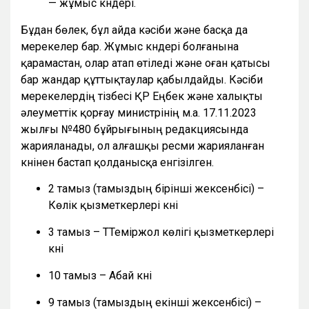
— жұмыс күндері.
Бұдан бөлек, бұл айда кәсіби және басқа да
мерекелер бар. Жұмыс күндері болғанына
қарамастан, олар атап өтіледі және оған қатысы
бар жандар құттықтаулар қабылдайды. Кәсіби
мерекелердің тізбесі ҚР Еңбек және халықты
әлеуметтік қорғау министрінің м.а. 17.11.2023
жылғы №480 бұйрығының редакциясында
жарияланады, ол алғашқы ресми жарияланған
күнінен бастап қолданысқа енгізілген.
2 тамыз (тамыздың бірінші жексенбісі) –
Көлік қызметкерлері күні
3 тамыз – ТТеміржол көлігі қызметкерлері
күні
10 тамыз – Абай күні
9 тамыз (тамыздың екінші жексенбісі) –