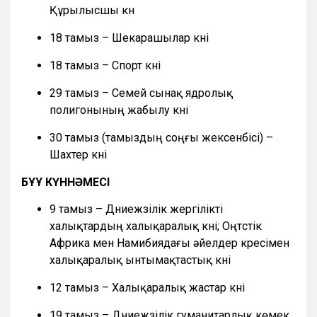
Құрылысшы күн
18 тамыз – Шекарашылар күні
18 тамыз – Спорт күні
29 тамыз – Семей сынақ ядролық
полигонының жабылу күні
30 тамыз (тамыздың соңғы жексенбісі) –
Шахтер күні
БҰҰ КҮННӘМЕСІ
9 тамыз – Дүниежүзілік жергілікті
халықтардың халықаралық күні; Оңтүстік
Африка мен Намибиядағы әйелдер күресімен
халықаралық ынтымақтастық күні
12 тамыз – Халықаралық жастар күні
19 тамыз – Дүниежүзілік гуманитарлық көмек