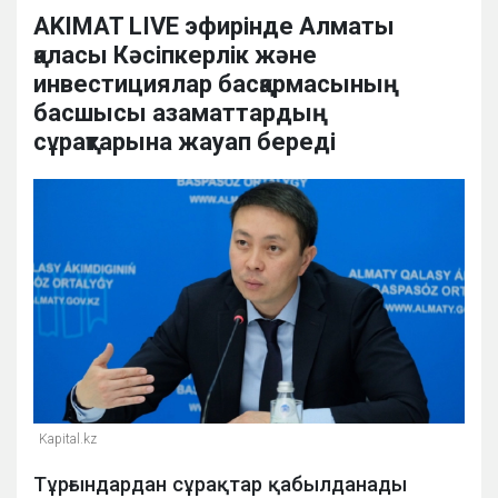
AKIMAT LIVE эфирінде Алматы
қаласы Кәсіпкерлік және
инвестициялар басқармасының
басшысы азаматтардың
сұрақтарына жауап береді
Kapital.kz
Тұрғындардан сұрақтар қабылданады