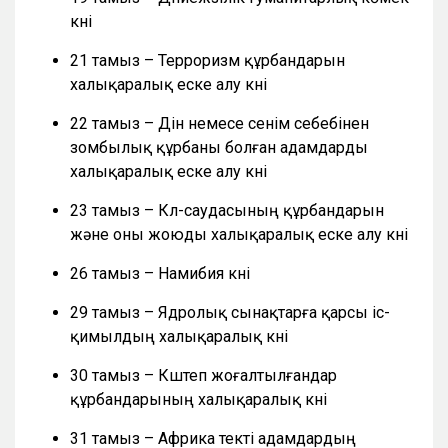
күні
21 тамыз – Терроризм құрбандарын
халықаралық еске алу күні
22 тамыз – Дін немесе сенім себебінен
зомбылық құрбаны болған адамдарды
халықаралық еске алу күні
23 тамыз – Күл-саудасының құрбандарын
және оны жоюды халықаралық еске алу күні
26 тамыз – Намибия күні
29 тамыз – Ядролық сынақтарға қарсы іс-
қимылдың халықаралық күні
30 тамыз – Күштеп жоғалтылғандар
құрбандарының халықаралық күні
31 тамыз – Африка текті адамдардың