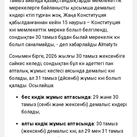
Тамыз айында қазақстандықтарды мемлекеттік
мерекелерге байланысты қосымша демалыс
күндері күтіп тұрған жоқ. Жаңа Конституция
қабылданғаннан кейін 15 наурыз – Конституция
күні мемлекеттік мереке болып белгіленді,
сондықтан 30 тамыз бұдан былай мерекелік күн
болып саналмайды, - деп хабарлайды Almaty.tv.
Сонымен бірге, 2026 жылғы 30 тамыз жексенбіге
сәйкес келеді, сондықтан бұл күн әдеттегі пән
апталық жұмыс кестесі аясында демалыс күні
болады, ал 31 тамыз (дүйсенбі) жұмыс күні болып
қалады. Осылайша:
бес күндік жұмыс аптасында:
29 және 30
тамыз (сенбі және жексенбі) демалыс күндері
болады;
алты күндік жұмыс аптасында:
30 тамыз
(жексенбі) демалыс күні, ал 29 мен 31 тамыз