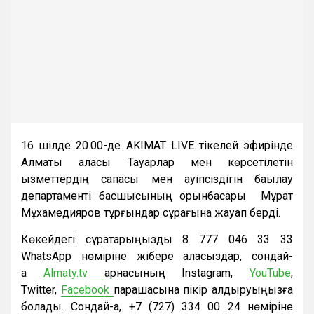
16 шілде 20.00-де AKIMAT LIVE тікелей эфирінде
Алматы қаласы Тауарлар мен көрсетілетін
қызметтердің сапасы мен қауіпсіздігін бақылау
департаменті басшысының орынбасары
Мұрат
Мұхамедияров тұрғындар сұрағына жауап берді.
Көкейдегі сұрақтарыңызды 8 777 046 33 33
WhatsApp нөміріне жібере аласыздар, сондай-
ақ
Almaty.tv
арнасының Instagram,
YouTube
,
Twitter,
Facebook
парақшасына пікір қалдыруыңызға
болады. Сондай-ақ, +7 (727) 334 00 24 нөміріне