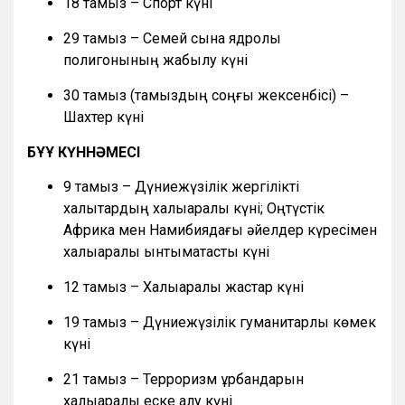
18 тамыз – Спорт күні
29 тамыз – Семей сынақ ядролық
полигонының жабылу күні
30 тамыз (тамыздың соңғы жексенбісі) –
Шахтер күні
БҰҰ КҮННӘМЕСІ
9 тамыз – Дүниежүзілік жергілікті
халықтардың халықаралық күні; Оңтүстік
Африка мен Намибиядағы әйелдер күресімен
халықаралық ынтымақтастық күні
12 тамыз – Халықаралық жастар күні
19 тамыз – Дүниежүзілік гуманитарлық көмек
күні
21 тамыз – Терроризм құрбандарын
халықаралық еске алу күні