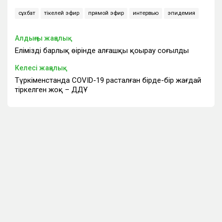
сұхбат
тікелей эфир
прямой эфир
интервью
эпидемия
Алдыңғы жаңалық
Еліміздің барлық өңірінде алғашқы қоңырау соғылды
Келесі жаңалық
Түркіменстанда COVID-19 расталған бірде-бір жағдай
тіркелген жоқ – ДДҰ