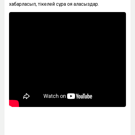
хабарласып, тікелей сұрақ қоя аласыздар.