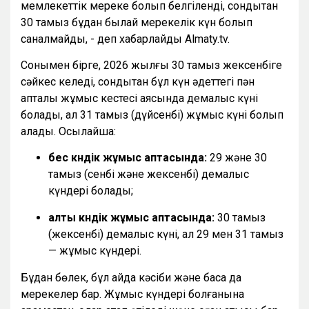
мемлекеттік мереке болып белгіленді, сондықтан
30 тамыз бұдан былай мерекелік күн болып
саналмайды, - деп хабарлайды Almaty.tv.
Сонымен бірге, 2026 жылғы 30 тамыз жексенбіге
сәйкес келеді, сондықтан бұл күн әдеттегі пән
апталық жұмыс кестесі аясында демалыс күні
болады, ал 31 тамыз (дүйсенбі) жұмыс күні болып
қалады. Осылайша:
бес күндік жұмыс аптасында:
29 және 30
тамыз (сенбі және жексенбі) демалыс
күндері болады;
алты күндік жұмыс аптасында:
30 тамыз
(жексенбі) демалыс күні, ал 29 мен 31 тамыз
— жұмыс күндері.
Бұдан бөлек, бұл айда кәсіби және басқа да
мерекелер бар. Жұмыс күндері болғанына