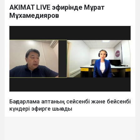
AKIMAT LIVE эфирінде Мұрат
Мұхамедияров
Бағдарлама аптаның сейсенбі және бейсенбі
күндері эфирге шығады