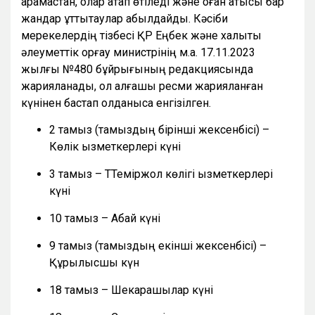
қарамастан, олар атап өтіледі және оған қатысы бар
жандар құттықтаулар қабылдайды. Кәсіби
мерекелердің тізбесі ҚР Еңбек және халықты
әлеуметтік қорғау министрінің м.а. 17.11.2023
жылғы №480 бұйрығының редакциясында
жарияланады, ол алғашқы ресми жарияланған
күнінен бастап қолданысқа енгізілген.
2 тамыз (тамыздың бірінші жексенбісі) –
Көлік қызметкерлері күні
3 тамыз – ТТеміржол көлігі қызметкерлері
күні
10 тамыз – Абай күні
9 тамыз (тамыздың екінші жексенбісі) –
Құрылысшы күн
18 тамыз – Шекарашылар күні