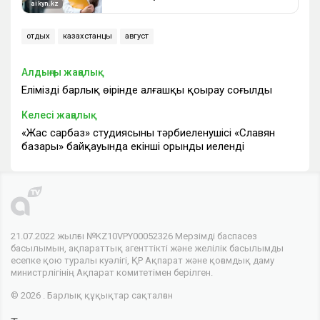
отдых
казахстанцы
август
Алдыңғы жаңалық
Еліміздің барлық өңірінде алғашқы қоңырау соғылды
Келесі жаңалық
«Жас сарбаз» студиясының тәрбиеленушісі «Славян
базары» байқауында екінші орынды иеленді
21.07.2022 жылғы №KZ10VPY00052326 Мерзімді баспасөз
басылымын, ақпараттық агенттікті және желілік басылымды
есепке қою туралы куәлігі, ҚР Ақпарат және қоғамдық даму
министрлігінің Ақпарат комитетімен берілген.
© 2026 . Барлық құқықтар сақталған