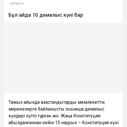
Almaty.tv
Бұл айда 10 демалыс күні бар
Тамыз айында қазақстандықтарды мемлекеттік
мерекелерге байланысты қосымша демалыс
күндері күтіп тұрған жоқ. Жаңа Конституция
қабылданғаннан кейін 15 наурыз – Конституция күні