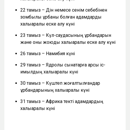
22 тамыз – Дін немесе сенім себебінен
зомбылық құрбаны болған адамдарды
халықаралық еске алу күні
23 тамыз – Күл-саудасының құрбандарын
және оны жоюды халықаралық еске алу күні
26 тамыз – Намибия күні
29 тамыз – Ядролық сынақтарға қарсы іс-
қимылдың халықаралық күні
30 тамыз – Күштеп жоғалтылғандар
құрбандарының халықаралық күні
31 тамыз – Африка текті адамдардың
халықаралық күні